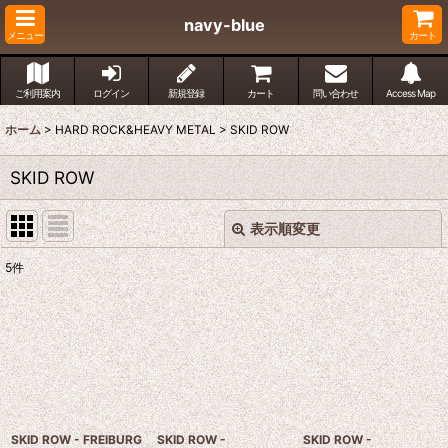
navy-blue
メニュー
カート
ご利用案内
ログイン
新規登録
カート
問い合わせ
Access Map
ホーム
>
HARD ROCK&HEAVY METAL
>
SKID ROW
SKID ROW
表示順変更
閉じる
5
件
表示数
:
並び順
:
絞り込む
SKID ROW - FREIBURG
SKID ROW -
SKID ROW -