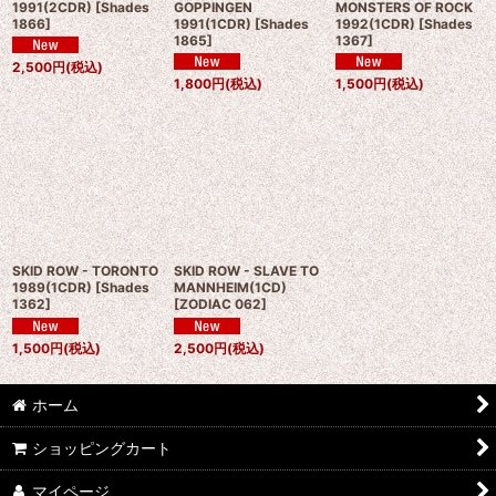
1991(2CDR)
[
Shades
GOPPINGEN
MONSTERS OF ROCK
1866
]
1991(1CDR)
[
Shades
1992(1CDR)
[
Shades
1865
]
1367
]
2,500
円
(税込)
1,800
円
(税込)
1,500
円
(税込)
SKID ROW - TORONTO
SKID ROW - SLAVE TO
1989(1CDR)
[
Shades
MANNHEIM(1CD)
1362
]
[
ZODIAC 062
]
1,500
円
(税込)
2,500
円
(税込)
ホーム
ショッピングカート
マイページ