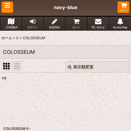
navy-blue
メニュー
カート
ご利用案内
ログイン
新規登録
カート
問い合わせ
Access Map
ホーム
>
C
>
COLOSSEUM
COLOSSEUM
表示順変更
閉じる
1
件
表示数
:
並び順
:
絞り込む
COLOSSEUM II -