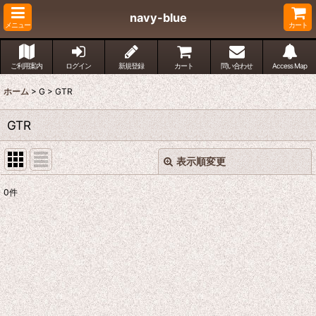
navy-blue
メニュー
カート
ご利用案内
ログイン
新規登録
カート
問い合わせ
Access Map
ホーム
>
G
>
GTR
GTR
表示順変更
閉じる
0
件
表示数
:
並び順
:
絞り込む