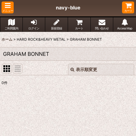
navy-blue
メニュー
カート
ご利用案内
ログイン
新規登録
カート
問い合わせ
Access Map
ホーム
>
HARD ROCK&HEAVY METAL
>
GRAHAM BONNET
GRAHAM BONNET
表示順変更
閉じる
0
件
表示数
:
並び順
:
絞り込む