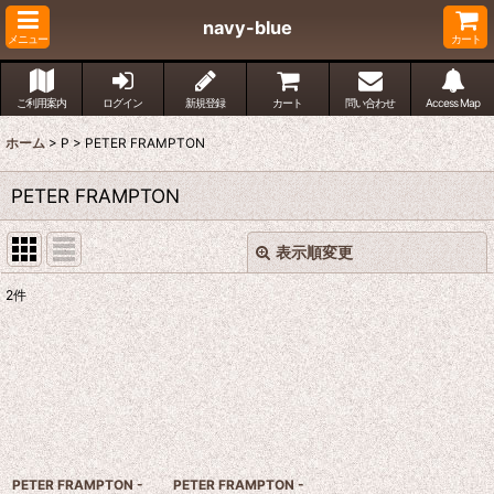
navy-blue
メニュー
カート
ご利用案内
ログイン
新規登録
カート
問い合わせ
Access Map
ホーム
>
P
>
PETER FRAMPTON
PETER FRAMPTON
表示順変更
閉じる
2
件
表示数
:
並び順
:
絞り込む
PETER FRAMPTON -
PETER FRAMPTON -