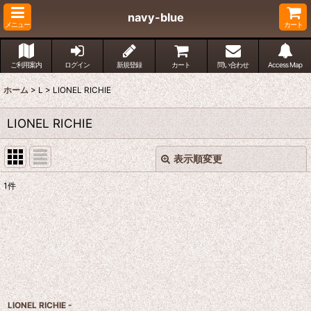
navy-blue
メニュー
カート
ご利用案内
ログイン
新規登録
カート
問い合わせ
Access Map
ホーム
>
L
>
LIONEL RICHIE
LIONEL RICHIE
表示順変更
閉じる
1
件
表示数
:
並び順
:
絞り込む
LIONEL RICHIE -