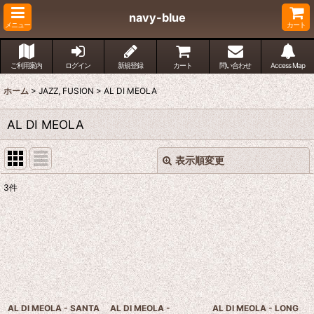
navy-blue
メニュー
カート
ご利用案内
ログイン
新規登録
カート
問い合わせ
Access Map
ホーム
>
JAZZ, FUSION
>
AL DI MEOLA
AL DI MEOLA
表示順変更
閉じる
3
件
表示数
:
並び順
:
絞り込む
AL DI MEOLA - SANTA
AL DI MEOLA -
AL DI MEOLA - LONG