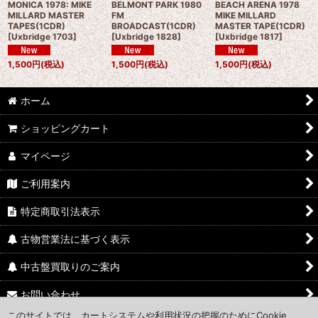
MONICA 1978: MIKE
BELMONT PARK 1980
BEACH ARENA 1978
MILLARD MASTER
FM
MIKE MILLARD
TAPES(1CDR)
BROADCAST(1CDR)
MASTER TAPE(1CDR)
[
Uxbridge 1703
]
[
Uxbridge 1828
]
[
Uxbridge 1817
]
1,500
円
(税込)
1,500
円
(税込)
1,500
円
(税込)
ホーム
ショッピングカート
マイページ
ご利用案内
特定商取引法表示
古物営業法に基づく表示
中古盤買取りのご案内
お問い合わせ
このサイトでは、カートシステムや利用状況の把握のためにCookie