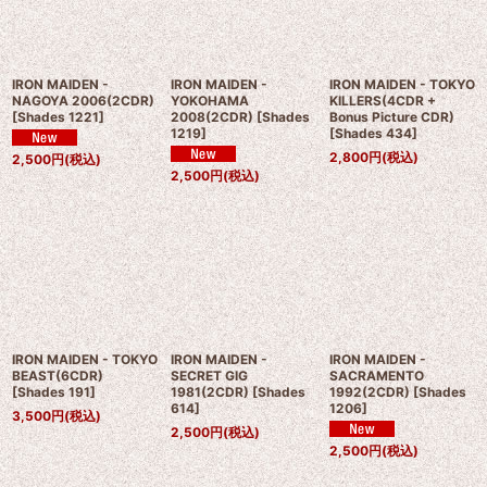
IRON MAIDEN -
IRON MAIDEN -
IRON MAIDEN - TOKYO
NAGOYA 2006(2CDR)
YOKOHAMA
KILLERS(4CDR +
[
Shades 1221
]
2008(2CDR)
[
Shades
Bonus Picture CDR)
1219
]
[
Shades 434
]
2,800
円
(税込)
2,500
円
(税込)
2,500
円
(税込)
IRON MAIDEN - TOKYO
IRON MAIDEN -
IRON MAIDEN -
BEAST(6CDR)
SECRET GIG
SACRAMENTO
[
Shades 191
]
1981(2CDR)
[
Shades
1992(2CDR)
[
Shades
614
]
1206
]
3,500
円
(税込)
2,500
円
(税込)
2,500
円
(税込)