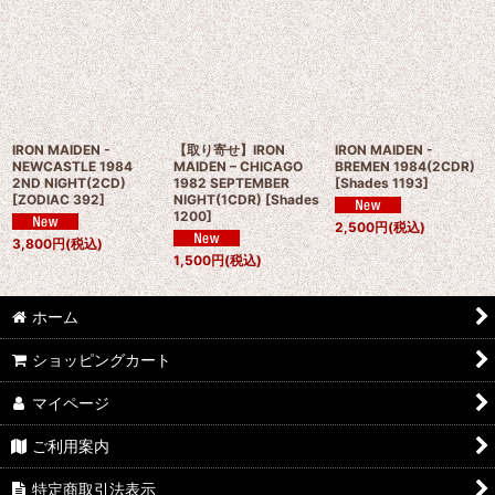
IRON MAIDEN -
【取り寄せ】IRON
IRON MAIDEN -
NEWCASTLE 1984
MAIDEN – CHICAGO
BREMEN 1984(2CDR)
2ND NIGHT(2CD)
1982 SEPTEMBER
[
Shades 1193
]
[
ZODIAC 392
]
NIGHT(1CDR)
[
Shades
1200
]
2,500
円
(税込)
3,800
円
(税込)
1,500
円
(税込)
ホーム
ショッピングカート
マイページ
ご利用案内
特定商取引法表示