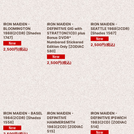
IRON MAIDEN -
IRON MAIDEN -
IRON MAIDEN -
BLOOMINGTON
DEFINITIVE GIG with
SEATTLE 1988(2CDR)
1988(2CDR)
[
Shades
STRATTON(1CD) plus
[
Shades 1567
]
1747
]
Bonus DVDR*
Numbered Stickered
2,500
円
(税込)
Edition Only
[
ZODIAC
2,500
円
(税込)
580
]
2,500
円
(税込)
IRON MAIDEN - BASEL
IRON MAIDEN -
IRON MAIDEN -
1984(2CDR)
[
Shades
DEFINITIVE
DEFINITIVE IPSWICH
1556
]
HAMMERSMITH
1983(2CD)
[
ZODIAC
1983(2CD)
[
ZODIAC
514
]
515
]
2,500
円
(税込)