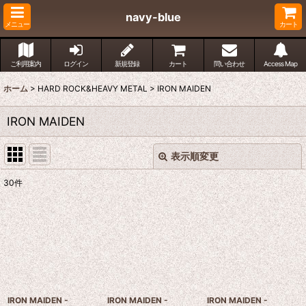
navy-blue
メニュー
カート
ご利用案内
ログイン
新規登録
カート
問い合わせ
Access Map
ホーム
>
HARD ROCK&HEAVY METAL
>
IRON MAIDEN
IRON MAIDEN
表示順変更
閉じる
30
件
表示数
:
並び順
:
絞り込む
IRON MAIDEN -
IRON MAIDEN -
IRON MAIDEN -