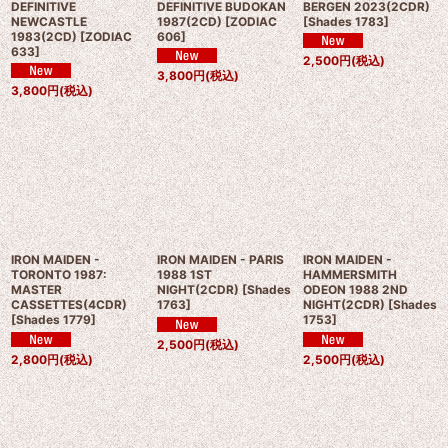
DEFINITIVE
DEFINITIVE BUDOKAN
BERGEN 2023(2CDR)
NEWCASTLE
1987(2CD)
[
ZODIAC
[
Shades 1783
]
1983(2CD)
[
ZODIAC
606
]
633
]
2,500
円
(税込)
3,800
円
(税込)
3,800
円
(税込)
IRON MAIDEN -
IRON MAIDEN - PARIS
IRON MAIDEN -
TORONTO 1987:
1988 1ST
HAMMERSMITH
MASTER
NIGHT(2CDR)
[
Shades
ODEON 1988 2ND
CASSETTES(4CDR)
1763
]
NIGHT(2CDR)
[
Shades
[
Shades 1779
]
1753
]
2,500
円
(税込)
2,800
円
(税込)
2,500
円
(税込)