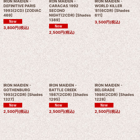
IRON MAIDEN -
RON MAIDEN -
IRON MAIDEN -
DEFINITIVE PARIS
CARACAS 1992
WORLD KILLER
1993(2CD)
[
ZODIAC
SECOND
'81(6CDR)
[
Shades
469
]
NIGHT(2CDR)
[
Shades
611
]
1389
]
3,500
円
(税込)
3,800
円
(税込)
2,500
円
(税込)
IRON MAIDEN -
IRON MAIDEN -
IRON MAIDEN -
GOTHENBURG
BATTLE CREEK
BELGRADE
1993(2CDR)
[
Shades
1987(2CDR)
[
Shades
1986(2CDR)
[
Shades
1327
]
1295
]
1228
]
2,500
円
(税込)
2,500
円
(税込)
2,500
円
(税込)