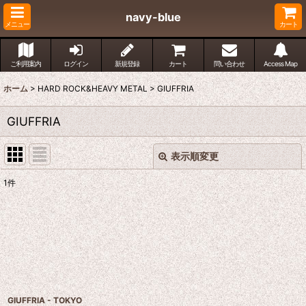
navy-blue
メニュー
カート
ご利用案内
ログイン
新規登録
カート
問い合わせ
Access Map
ホーム
>
HARD ROCK&HEAVY METAL
>
GIUFFRIA
GIUFFRIA
表示順変更
閉じる
1
件
表示数
:
並び順
:
絞り込む
GIUFFRIA - TOKYO