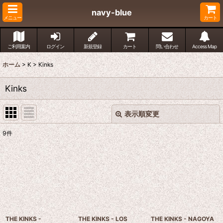
navy-blue
メニュー
カート
ご利用案内
ログイン
新規登録
カート
問い合わせ
Access Map
ホーム
>
K
>
Kinks
Kinks
表示順変更
閉じる
9
件
表示数
:
並び順
:
絞り込む
THE KINKS -
THE KINKS - LOS
THE KINKS - NAGOYA