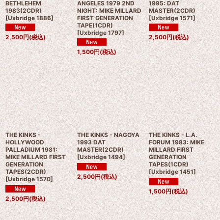
BETHLEHEM
ANGELES 1979 2ND
1995: DAT
1983(2CDR)
NIGHT: MIKE MILLARD
MASTER(2CDR)
[
Uxbridge 1886
]
FIRST GENERATION
[
Uxbridge 1571
]
TAPE(1CDR)
[
Uxbridge 1797
]
2,500
円
(税込)
2,500
円
(税込)
1,500
円
(税込)
THE KINKS -
THE KINKS - NAGOYA
THE KINKS - L.A.
HOLLYWOOD
1993 DAT
FORUM 1983: MIKE
PALLADIUM 1981:
MASTER(2CDR)
MILLARD FIRST
MIKE MILLARD FIRST
[
Uxbridge 1494
]
GENERATION
GENERATION
TAPES(1CDR)
TAPES(2CDR)
[
Uxbridge 1451
]
2,500
円
(税込)
[
Uxbridge 1570
]
1,500
円
(税込)
2,500
円
(税込)