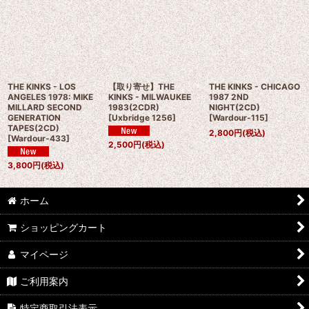
THE KINKS - LOS
【取り寄せ】THE
THE KINKS - CHICAGO
ANGELES 1978: MIKE
KINKS - MILWAUKEE
1987 2ND
MILLARD SECOND
1983(2CDR)
NIGHT(2CD)
GENERATION
[
Uxbridge 1256
]
[
Wardour-115
]
TAPES(2CD)
2,800
円
(税込)
[
Wardour-433
]
2,500
円
(税込)
3,800
円
(税込)
ホーム
ショッピングカート
マイページ
ご利用案内
特定商取引法表示