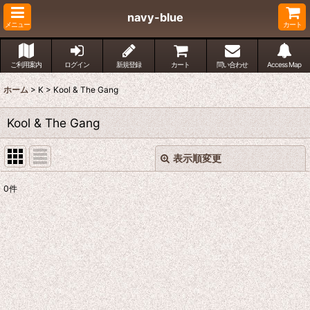
navy-blue
メニュー
カート
ご利用案内
ログイン
新規登録
カート
問い合わせ
Access Map
ホーム
>
K
>
Kool & The Gang
Kool & The Gang
表示順変更
閉じる
0
件
表示数
:
並び順
:
絞り込む