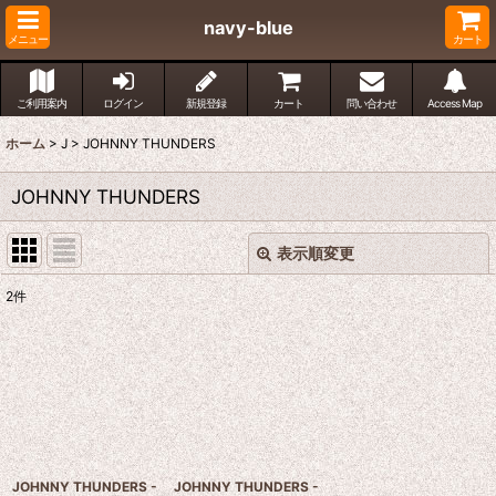
navy-blue
メニュー
カート
ご利用案内
ログイン
新規登録
カート
問い合わせ
Access Map
ホーム
>
J
>
JOHNNY THUNDERS
JOHNNY THUNDERS
表示順変更
閉じる
2
件
表示数
:
並び順
:
絞り込む
JOHNNY THUNDERS -
JOHNNY THUNDERS -