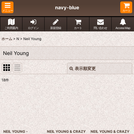
navy-blue
メニュー
カート
ご利用案内
ログイン
新規登録
カート
問い合わせ
Access Map
ホーム
>
N
>
Neil Young
Neil Young
表示順変更
閉じる
18
件
表示数
:
並び順
:
絞り込む
NEIL YOUNG -
NEIL YOUNG & CRAZY
NEIL YOUNG & CRAZY