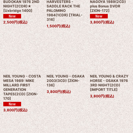
BUDOKAN 1976 2ND
HARVESTERS -
NAGOYA 1989(2CD)
NIGHT(2CDR)★
SADDLE RACK THE
plus Bonus DVDR
[
Uxbridge 1400
]
PALOMINO
[
ZION-172
]
1984(1CDR)
[
TRIAL-
316
]
2,500
円
(税込)
3,800
円
(税込)
1,500
円
(税込)
NEIL YOUNG - COSTA
NEIL YOUNG - OSAKA
NEIL YOUNG & CRAZY
MESA 1989: MIKE
2003(3CD)
[
ZION-
HORSE - OSAKA 1976
MILLARD FIRST
136
]
3RD NIGHT(2CD)
GENERATION
[
IMPORT TITLE
]
3,800
円
(税込)
TAPES(2CD)
[
ZION-
3,800
円
(税込)
170
]
3,800
円
(税込)