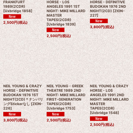
FRANKFURT
HORSE - LOS
HORSE - DEFINITIVE
1989(2CDR)
ANGELES 1991 1ST
BUDOKAN 1976 2ND
[
Uxbridge 1858
]
NIGHT: MIKE MILLARD
NIGHT(2CD)
[
ZION-
MASTER
227
]
TAPES(2CDR)
2,500
円
(税込)
[
Uxbridge 1839
]
3,800
円
(税込)
2,500
円
(税込)
NEIL YOUNG & CRAZY
NEIL YOUNG - GREEK
NEIL YOUNG & CRAZY
HORSE - DEFINITIVE
THEATRE 1989 2ND
HORSE - LOS
BUDOKAN 1976 1ST
NIGHT: MIKE MILLARD
ANGELES 1991 2ND
NIGHT(2CD)＊ナンバリ
FIRST-GENERATION
NIGHT: MIKE MILLARD
ングStickerなし
[
ZION-
TAPES(2CDR)
MASTER
226
]
[
Uxbridge 1753
]
TAPES(2CDR)
[
Uxbridge 1548
]
3,800
円
(税込)
2,500
円
(税込)
2,500
円
(税込)