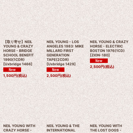
【取り寄せ】NEIL
NEIL YOUNG - LOS
NEIL YOUNG & CRAZY
YOUNG & CRAZY
ANGELES 1983: MIKE
HORSE - ELECTRIC
HORSE - BRIDGE
MILLARD FIRST
BOSTON 1976(1CD)
SCHOOL BENEFIT
GENERATION
[
ZION-180
]
1990(1CDR)
TAPE(2CDR)
[
Uxbridge 1466
]
[
Uxbridge 1429
]
2,500
円
(税込)
1,500
円
(税込)
2,500
円
(税込)
NEIL YOUNG WITH
NEIL YOUNG & THE
NEIL YOUNG WITH
CRAZY HORSE -
INTERNATIONAL
THE LOST DOGS -