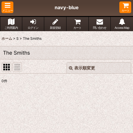
navy-blue
メニュー
カート
ご利用案内
ログイン
新規登録
カート
問い合わせ
Access Map
ホーム
>
S
>
The Smiths
The Smiths
表示順変更
閉じる
0
件
表示数
:
並び順
:
絞り込む