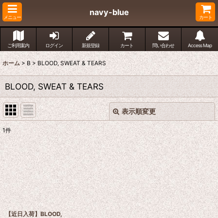
navy-blue
メニュー
カート
ご利用案内
ログイン
新規登録
カート
問い合わせ
Access Map
ホーム
>
B
>
BLOOD, SWEAT & TEARS
BLOOD, SWEAT & TEARS
表示順変更
閉じる
1
件
表示数
:
並び順
:
絞り込む
【近日入荷】BLOOD,