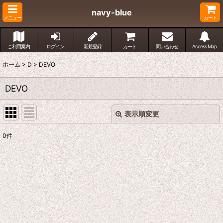
navy-blue
メニュー
カート
ご利用案内
ログイン
新規登録
カート
問い合わせ
Access Map
ホーム
>
D
>
DEVO
DEVO
表示順変更
閉じる
0
件
表示数
:
並び順
:
絞り込む