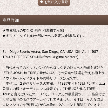
お気に入り登録
商品詳細
★在庫切れの場合取り寄せ(1週間で入荷)
★ギフト・タイトル(一部レーベル限定)の対象品です。
San Diego Sports Arena, San Diego, CA, USA 13th April 1987
TRULY PERFECT SOUND(from Original Masters)
当代きってのヒットバンドからロック史の巨人へと飛躍を遂げた
『THE JOSHUA TREE』時代のU2。その栄光の現場を伝える極上ラ
イヴアルバムが２タイトル同時リリース決定です。
本作は、２連作リリースの前編。「1987年４月13日サンディエゴ
公演」の極上オーディエンス録音です。“THE JOSHUA TREE
Tour”と言えばU2史の……いえ、ロック史の最重要ツアー。当店では
可能な限りの名作でアーカイヴしてきました。まずは、そんな当店
コレクションを整理しながら本作のポジションも確認していきまし