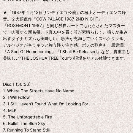
★「1987年４月13日サンディエゴ公演」の極上オーディエンス録
音。２大頂点作『COW PALACE 1987 2ND NIGHT』
『ROSEMONT 1987』と同じ独自ルートでもたらされたマスター
で、肉薄する新名盤。ド真ん中を貫く芯が素晴らしく、鳴りが生み
出すダイナミズムも美味しい。歌声が充満していくスペクタクル、
アルペジオがキラキラと舞う降り注ぎ感。ボノの歌声も一層豊潤。
「A Sort Of Homecoming」「I Shall Be Released」など、貴重曲も
美味しい“THE JOSHUA TREE Tour”の現場をリアル体験できます。
Disc:1 (50:56)
1. Where The Streets Have No Name
2. I Will Follow
3. I Still Haven't Found What I'm Looking For
4. MLK
5. The Unforgettable Fire
6. Bullet The Blue Sky
7. Running To Stand Still