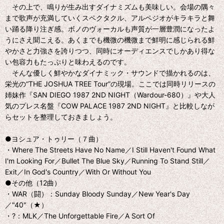
その上で、鳴りが生み出すダイナミズムも美味しい。会場の隅々
まで歌声が充満していくスペクタクル、アルペジオがキラキラと舞
い踊る降り注ぎ感。ボノのヴォーカルも声質が一層豊潤になったよ
うにさえ聞こえる。あくまでも機微の機微まで鮮明に感じられる鮮
やかさと力強さを誇りつつ、同時にオーディエンスでしかあり得な
い包容力もたっぷりと味わえるのです。
そんな優しく鮮やかなダイナミック・サウンドで描かれるのは、
栄光の“THE JOSHUA TREE Tour”の現場。ここでは同時リリースの
姉妹作『SAN DIEGO 1987 2ND NIGHT（Wardour-680）』や大人
気のプレス名盤『COW PALACE 1987 2ND NIGHT』と比較しなが
らセットを整理しておきましょう。
●ヨシュア・トゥリー（７曲）
・Where The Streets Have No Name／I Still Haven't Found What
I'm Looking For／Bullet The Blue Sky／Running To Stand Still／
Exit／In God's Country／With Or Without You
●その他（12曲）
・WAR（闘）：Sunday Bloody Sunday／New Year's Day
／"40"（★）
・?：MLK／The Unforgettable Fire／A Sort Of