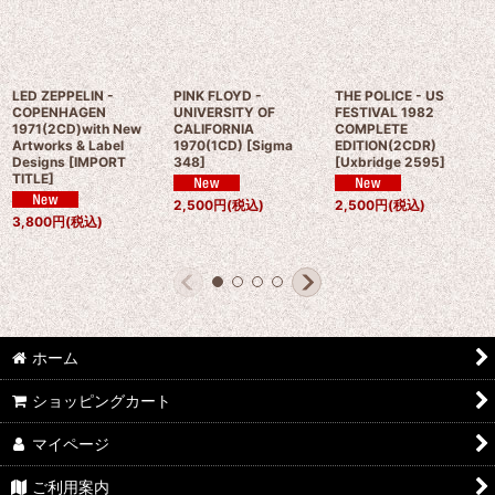
LED ZEPPELIN -
PINK FLOYD -
THE POLICE - US
COPENHAGEN
UNIVERSITY OF
FESTIVAL 1982
1971(2CD)with New
CALIFORNIA
COMPLETE
Artworks & Label
1970(1CD)
[
Sigma
EDITION(2CDR)
Designs
[
IMPORT
348
]
[
Uxbridge 2595
]
TITLE
]
2,500
円
(税込)
2,500
円
(税込)
3,800
円
(税込)
ホーム
ショッピングカート
マイページ
ご利用案内