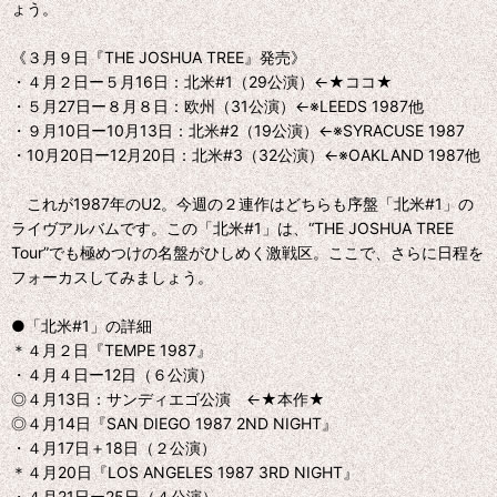
ょう。
《３月９日『THE JOSHUA TREE』発売》
・４月２日ー５月16日：北米#1（29公演）←★ココ★
・５月27日ー８月８日：欧州（31公演）←※LEEDS 1987他
・９月10日ー10月13日：北米#2（19公演）←※SYRACUSE 1987
・10月20日ー12月20日：北米#3（32公演）←※OAKLAND 1987他
これが1987年のU2。今週の２連作はどちらも序盤「北米#1」の
ライヴアルバムです。この「北米#1」は、“THE JOSHUA TREE
Tour”でも極めつけの名盤がひしめく激戦区。ここで、さらに日程を
フォーカスしてみましょう。
●「北米#1」の詳細
＊４月２日『TEMPE 1987』
・４月４日ー12日（６公演）
◎４月13日：サンディエゴ公演 ←★本作★
◎４月14日『SAN DIEGO 1987 2ND NIGHT』
・４月17日＋18日（２公演）
＊４月20日『LOS ANGELES 1987 3RD NIGHT』
・４月21日ー25日（４公演）