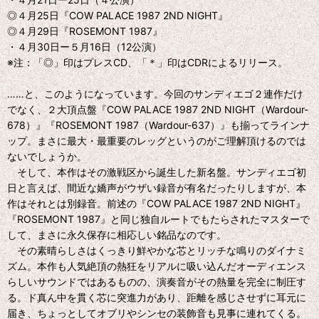
◎４月25日『COW PALACE 1987 2ND NIGHT』
◎４月29日『ROSEMONT 1987』
・４月30日ー５月16日（12公演）
※注：「◎」印はプレスCD、「＊」印はCDRによるリリース。
……と、このようになっています。今回のサンディエゴ２連作だけ
でなく、２大頂点盤『COW PALACE 1987 2ND NIGHT（Wardour-
678）』『ROSEMONT 1987（Wardour-637）』も揃ってラインナ
ップ。まさに最大・最重要のレッグというのがご理解頂けるのでは
ないでしょうか。
そして、本作はその激戦区から誕生した新名盤。サンディエゴ初
日と言えば、間近な嬌声がウザい録音が有名だったりしますが、本
作はそれとは別録音。前述の『COW PALACE 1987 2ND NIGHT』
『ROSEMONT 1987』と同じ独自ルートでもたらされたマスターで
して、まさに永久保存に相応しい銘品なのです。
その素晴らしさはくっきり鮮やかな芯とリッチな鳴りのダイナミ
ズム。本作も人気絶頂の熱狂をリアルに吸い込んだオーディエンス
らしいサウンドではあるものの、演奏音がその熱量を完全に制圧す
る。ド真ん中を貫く芯に突進力があり、距離を感じさせずに耳元に
届き、ちょっとしてオブリやシンセの装飾音も見事に連れてくる。