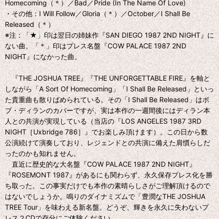
Homecoming（＊）／Bad／Pride (In The Name Of Love)
・その他：I Will Follow／Gloria（＊）／October／I Shall Be
Released（＊）
※注：「★」印は翌日の姉妹作『SAN DIEGO 1987 2ND NIGHT』に
ない曲。「＊」印はプレス名盤『COW PALACE 1987 2ND
NIGHT』になかった曲。
『THE JOSHUA TREE』『THE UNFORGETTABLE FIRE』を軸と
しながら「A Sort Of Homecoming」「I Shall Be Released」といっ
た貴重曲も散りばめられている。その「I Shall Be Released」はボ
ブ・ディランのカバーですが、実は本作の一週間後にはディラン本
人との共演が実現している（当店の『LOS ANGELES 1987 3RD
NIGHT［Uxbridge 786］』でお楽しみ頂けます）。この日から数
公演続けて演奏しており、レジェンドとの共演に備えた肩慣らしだ
ったのかも知れません。
直近に歴史的な大名盤『COW PALACE 1987 2ND NIGHT』
『ROSEMONT 1987』があるにも関わらず、永久保存プレス化を勝
ち取った。この事実だけでも本作の素晴らしさがご理解頂けるので
はないでしょうか。鳴りのダイナミズムで「豊潤なTHE JOSHUA
TREE Tour」を味わえる新名盤。どうぞ、輝きを永久に失わないプ
レス２CDで存分にご体験ください。