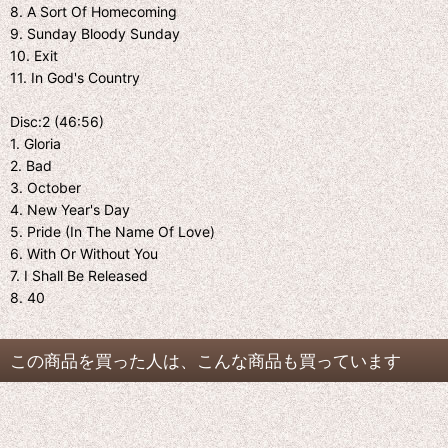
8. A Sort Of Homecoming
9. Sunday Bloody Sunday
10. Exit
11. In God's Country
Disc:2 (46:56)
1. Gloria
2. Bad
3. October
4. New Year's Day
5. Pride (In The Name Of Love)
6. With Or Without You
7. I Shall Be Released
8. 40
この商品を買った人は、こんな商品も買っています