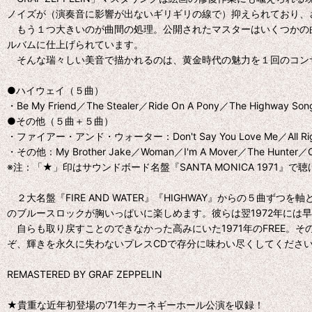
ノイズが（演奏音に影響が出ないギリギリの線で）抑えられており、
もう１つ大きいのが曲間の処理。公開されたマスターはいくつかの
ルバムに仕上げられています。
そんな瑞々しい美音で描かれるのは、黄金時代の魅力を１回のコンサート
●ハイウェイ（５曲）
・Be My Friend／The Stealer／Ride On A Pony／The Highway Song
●その他（５曲＋５曲）
・ファイアー・アンド・ウォーター：Don't Say You Love Me／All Right N
・その他：My Brother Jake／Woman／I'm A Mover／The Hunter／
※注：「★」印はサウンドボード名盤『SANTA MONICA 1971』で
２大名盤『FIRE AND WATER』『HIGHWAY』からの５曲
のブルースロックが胸いっぱいに楽しめます。彼らは翌1972年には
自らも取り戻すことのできなかった高みにいた1971年のFREE。そ
ぞ、輝きを永久に失わないプレスCDで存分に味わい尽くしてくださ
REMASTERED BY GRAF ZEPPELIN
★貴重な近年初登場の'71年カーネギーホール公演を収録！