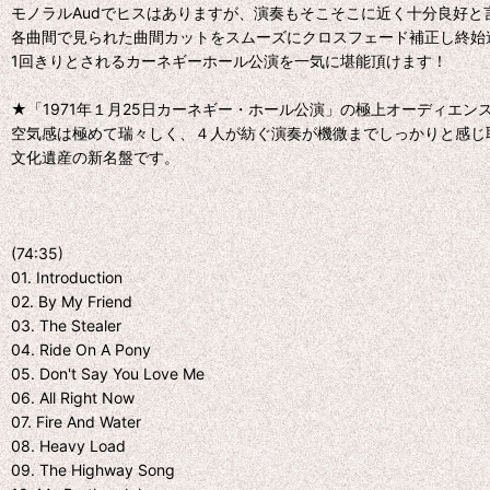
モノラルAudでヒスはありますが、演奏もそこそこに近く十分良好と
各曲間で見られた曲間カットをスムーズにクロスフェード補正し終始
1回きりとされるカーネギーホール公演を一気に堪能頂けます！
★「1971年１月25日カーネギー・ホール公演」の極上オーディエン
空気感は極めて瑞々しく、４人が紡ぐ演奏が機微までしっかりと感じ
文化遺産の新名盤です。
(74:35)
01. Introduction
02. By My Friend
03. The Stealer
04. Ride On A Pony
05. Don't Say You Love Me
06. All Right Now
07. Fire And Water
08. Heavy Load
09. The Highway Song