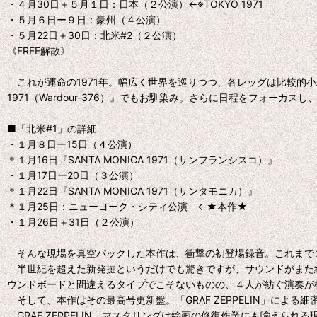
・４月30日＋５月１日：日本（２公演）←※TOKYO 1971
・５月６日ー９日：豪州（４公演）
・５月22日＋30日：北米#2（２公演）
《FREE解散》
これが運命の1971年。幅広く世界を巡りつつ、各レッグは比較的小粒
1971（Wardour-376）』でもお馴染み。さらに日程をフォーカ
■「北米#1」の詳細
・１月８日ー15日（４公演）
＊１月16日『SANTA MONICA 1971（サンフランシスコ）』
・１月17日ー20日（３公演）
＊１月22日『SANTA MONICA 1971（サンタモニカ）』
＊１月25日：ニューヨーク・シティ公演 ←★本作★
・１月26日＋31日（２公演）
そんな現場を真空パックした本作は、衝撃の初登場録音。これまで
半世紀を超えた新発掘というだけでも驚きですが、サウンドがまた絶品。「L
ウンドボードと間違えるタイプでこそないものの、４人が紡ぐ演奏が
そして、本作はその最高号更新盤。「GRAF ZEPPELIN」に
「GRAF ZEPPELIN」マスタリングは絵画の修復作業にも喩え