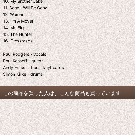
10. My Brother Jake
11. Soon I Will Be Gone
12. Woman
13. I'm A Mover
14. Mr. Big
15. The Hunter
16. Crossroads
Paul Rodgers - vocals
Paul Kossoff - guitar
Andy Fraser - bass, keyboards
Simon Kirke - drums
この商品を買った人は、こんな商品も買っています