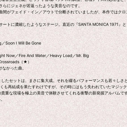
さらにジェネが若返ったような美音なのです。
曲間がフェイド・イン／アウトで分断されていましたが、本作ではクロ
に濃縮したようなステージ。直近の『SANTA MONICA 1971
／Soon I Will Be Gone
ow／Fire And Water／Heavy Load／Mr. Big
Crossroads（★）
聴けなかった曲。
ずつを軸としたセットは、まさに集大成。それを綴るパフォーマンスも若々し
早くも再結成を果たすわけですが、その時にはもう失われていたマジッ
の貴重な現場を極上の美音で体験させてくれる衝撃の新発掘アルバムです。「
い。