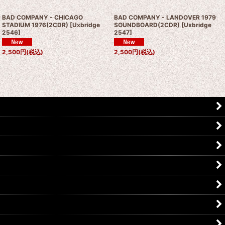
BAD COMPANY - CHICAGO
BAD COMPANY - LANDOVER 1979
STADIUM 1976(2CDR)
[
Uxbridge
SOUNDBOARD(2CDR)
[
Uxbridge
2546
]
2547
]
2,500
円
(税込)
2,500
円
(税込)