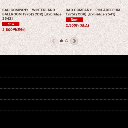
BAD COMPANY - WINTERLAND
BAD COMPANY - PHILADELPHIA
BALLROOM 1975(2CDR)
[
Uxbridge
1975(2CDR)
[
Uxbridge 2541
]
2542
]
2,500
円
(税込)
2,500
円
(税込)