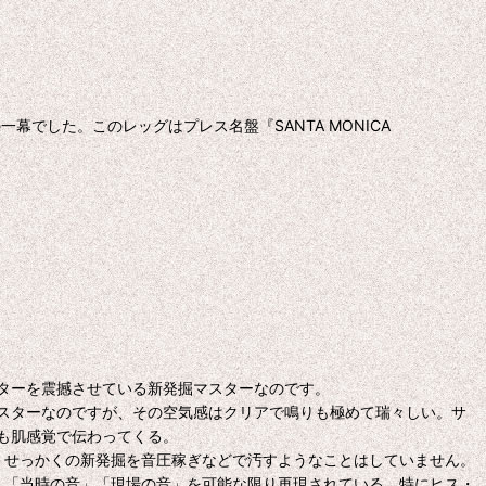
でした。このレッグはプレス名盤『SANTA MONICA
ターを震撼させている新発掘マスターなのです。
ジェネ・マスターなのですが、その空気感はクリアで鳴りも極めて瑞々しい。サ
も肌感覚で伝わってくる。
ん、せっかくの新発掘を音圧稼ぎなどで汚すようなことはしていません。
など、「当時の音」「現場の音」を可能な限り再現されている。特にヒス・