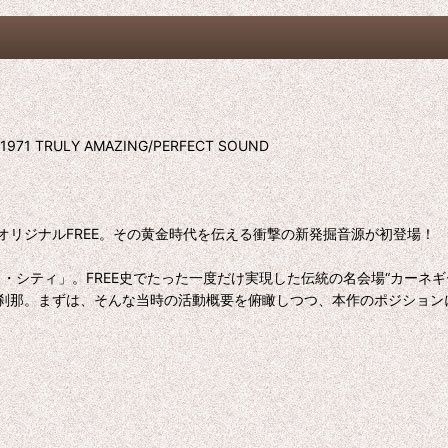
uary 1971 TRULY AMAZING/PERFECT SOUND
ナルFREE。その黄金時代を伝える衝撃の新発掘音源が初登場！ 「GR
・シティ」。FREE史でたった一度だけ実現した伝統の名会場“カーネギ
刹那。まずは、そんな当時の活動概要を俯瞰しつつ、本作のポジション