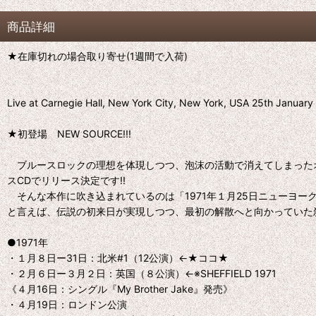
商品詳細
★在庫切れの場合取り寄せ(1週間で入荷)
Live at Carnegie Hall, New York City, New York, USA 25th Jan
★初登場 NEW SOURCE!!!
ブルースロックの理想を体現しつつ、泡沫の活動で消えてしまったオリジ
スCDでリリース決定です!!
そんな本作に吹き込まれているのは「1971年１月25日ニューヨーク
と言えば、伝説の初来日が実現しつつ、最初の解散へと向かっていた
●1971年
・１月８日ー31日：北米#1（12公演）←★ココ★
・２月６日ー３月２日：英国（８公演）←※SHEFFIELD 1971
《４月16日：シングル『My Brother Jake』発売》
・４月19日：ロンドン公演