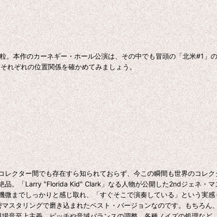
。本作のカーネギー・ホール公演は、その中でも冒頭の「北米#1」の一幕
スし、それぞれの位置関係を確かめてみましょう。
コレクター間でも存在すら知られておらず、今この瞬間も世界のコレク
arry "Florida Kid" Clark」なる人物が公開した2nd
機微までしっかりと感じ取れ、「すぐそこで演奏している」という実感
よる細密マスタリングで磨き込まれたベスト・バージョンなのです。もちろ
られる現場音至上主義。ピッチや音域バランスの調整、各種ノイズの処理