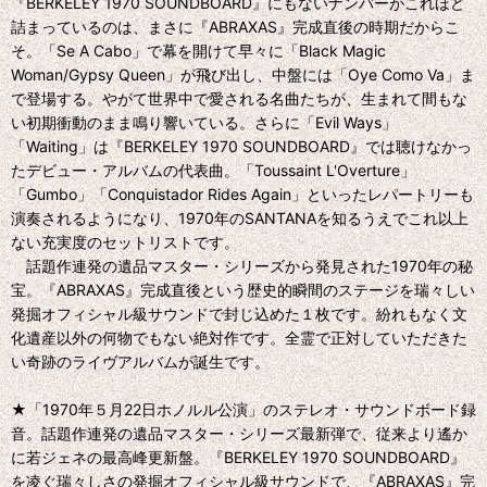
『BERKELEY 1970 SOUNDBOARD』にもないナンバーがこれほど
詰まっているのは、まさに『ABRAXAS』完成直後の時期だからこ
そ。「Se A Cabo」で幕を開けて早々に「Black Magic
Woman/Gypsy Queen」が飛び出し、中盤には「Oye Como Va」ま
で登場する。やがて世界中で愛される名曲たちが、生まれて間もな
い初期衝動のまま鳴り響いている。さらに「Evil Ways」
「Waiting」は『BERKELEY 1970 SOUNDBOARD』では聴けなかっ
たデビュー・アルバムの代表曲。「Toussaint L'Overture」
「Gumbo」「Conquistador Rides Again」といったレパートリーも
演奏されるようになり、1970年のSANTANAを知るうえでこれ以上
ない充実度のセットリストです。
話題作連発の遺品マスター・シリーズから発見された1970年の秘
宝。『ABRAXAS』完成直後という歴史的瞬間のステージを瑞々しい
発掘オフィシャル級サウンドで封じ込めた１枚です。紛れもなく文
化遺産以外の何物でもない絶対作です。全霊で正対していただきた
い奇跡のライヴアルバムが誕生です。
★「1970年５月22日ホノルル公演」のステレオ・サウンドボード録
音。話題作連発の遺品マスター・シリーズ最新弾で、従来より遙か
に若ジェネの最高峰更新盤。『BERKELEY 1970 SOUNDBOARD』
を凌ぐ瑞々しさの発掘オフィシャル級サウンドで、『ABRAXAS』完