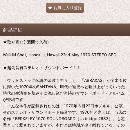
お気に入り登録
商品詳細
★取り寄せ(1週間で入荷)
Waikiki Shell, Honolulu, Hawaii 22nd May 1970 STEREO SBD
★超高音質ステレオ・サウンドボード！！
ウッドストック伝説の余波も生々しく、『ABRAXAS』が全米１位
に輝いた1970年のSANTANA。時代の寵児へと駆け上がっていった
時代の生演奏を脳みそに流し込む奇跡のサウンドボード・アルバム
が登場です。
そんな本作が記録されたのは「1970年５月22日ホノルル」公演。
そのステレオ・サウンドボード録音です。1970年と言えば、当店の
名作『BERKELEY 1970 SOUNDBOARD（Uxbridge 2683）』も定
番として愛されていますが、本作とは時期が少々離れている。その