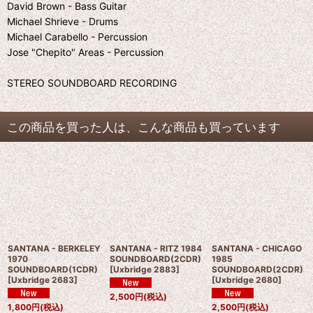
David Brown - Bass Guitar
Michael Shrieve - Drums
Michael Carabello - Percussion
Jose "Chepito" Areas - Percussion
STEREO SOUNDBOARD RECORDING
この商品を買った人は、こんな商品も買っています
SANTANA - BERKELEY
SANTANA - RITZ 1984
SANTANA - CHICAGO
1970
SOUNDBOARD(2CDR)
1985
SOUNDBOARD(1CDR)
[
Uxbridge 2883
]
SOUNDBOARD(2CDR)
[
Uxbridge 2683
]
[
Uxbridge 2680
]
2,500
円
(税込)
1,800
円
(税込)
2,500
円
(税込)