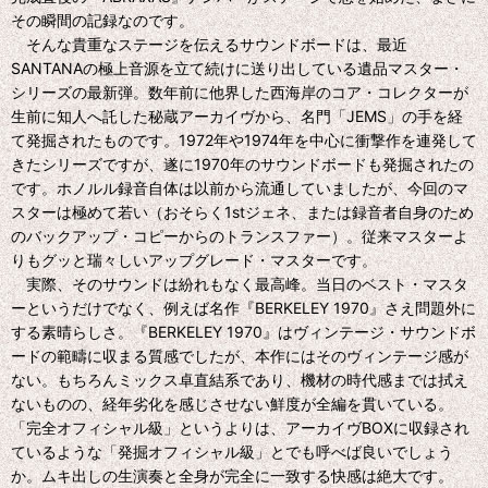
その瞬間の記録なのです。
そんな貴重なステージを伝えるサウンドボードは、最近
SANTANAの極上音源を立て続けに送り出している遺品マスター・
シリーズの最新弾。数年前に他界した西海岸のコア・コレクターが
生前に知人へ託した秘蔵アーカイヴから、名門「JEMS」の手を経
て発掘されたものです。1972年や1974年を中心に衝撃作を連発して
きたシリーズですが、遂に1970年のサウンドボードも発掘されたの
です。ホノルル録音自体は以前から流通していましたが、今回のマ
スターは極めて若い（おそらく1stジェネ、または録音者自身のため
のバックアップ・コピーからのトランスファー）。従来マスターよ
りもグッと瑞々しいアップグレード・マスターです。
実際、そのサウンドは紛れもなく最高峰。当日のベスト・マスタ
ーというだけでなく、例えば名作『BERKELEY 1970』さえ問題外に
する素晴らしさ。『BERKELEY 1970』はヴィンテージ・サウンドボ
ードの範疇に収まる質感でしたが、本作にはそのヴィンテージ感が
ない。もちろんミックス卓直結系であり、機材の時代感までは拭え
ないものの、経年劣化を感じさせない鮮度が全編を貫いている。
「完全オフィシャル級」というよりは、アーカイヴBOXに収録され
ているような「発掘オフィシャル級」とでも呼べば良いでしょう
か。ムキ出しの生演奏と全身が完全に一致する快感は絶大です。