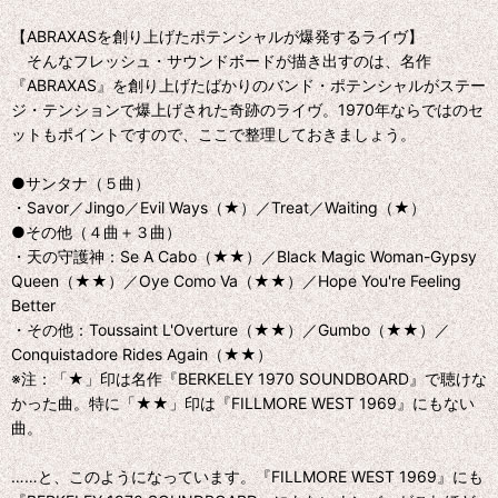
【ABRAXASを創り上げたポテンシャルが爆発するライヴ】
そんなフレッシュ・サウンドボードが描き出すのは、名作
『ABRAXAS』を創り上げたばかりのバンド・ポテンシャルがステー
ジ・テンションで爆上げされた奇跡のライヴ。1970年ならではのセ
ットもポイントですので、ここで整理しておきましょう。
●サンタナ（５曲）
・Savor／Jingo／Evil Ways（★）／Treat／Waiting（★）
●その他（４曲＋３曲）
・天の守護神：Se A Cabo（★★）／Black Magic Woman-Gypsy
Queen（★★）／Oye Como Va（★★）／Hope You're Feeling
Better
・その他：Toussaint L'Overture（★★）／Gumbo（★★）／
Conquistadore Rides Again（★★）
※注：「★」印は名作『BERKELEY 1970 SOUNDBOARD』で聴けな
かった曲。特に「★★」印は『FILLMORE WEST 1969』にもない
曲。
……と、このようになっています。『FILLMORE WEST 1969』にも