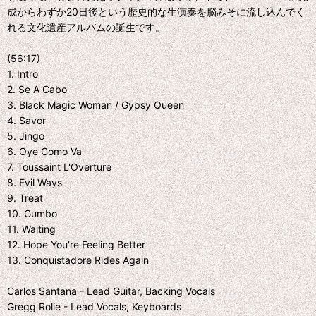
成からわずか20日後という歴史的な生演奏を脳みそに流し込んでく
れる文化遺産アルバムの誕生です。
(56:17)
1. Intro
2. Se A Cabo
3. Black Magic Woman / Gypsy Queen
4. Savor
5. Jingo
6. Oye Como Va
7. Toussaint L'Overture
8. Evil Ways
9. Treat
10. Gumbo
11. Waiting
12. Hope You're Feeling Better
13. Conquistadore Rides Again
Carlos Santana - Lead Guitar, Backing Vocals
Gregg Rolie - Lead Vocals, Keyboards