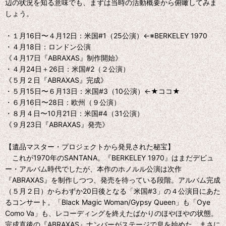
辺の状況を知る意味でも、まずは当時の活動概要から俯瞰してみま
しょう。
・１月16日〜４月12日：米国#1（25公演）←※BERKELEY 1970
・４月18日：ロンドン公演
《４月17日『ABRAXAS』制作開始》
・４月24日＋26日：米国#2（２公演）
《５月２日『ABRAXAS』完成》
・５月15日〜６月13日：米国#3（10公演）←★ココ★
・６月16日〜28日：欧州（９公演）
・８月４日〜10月21日：米国#4（31公演）
《９月23日『ABRAXAS』発売》
【遺品マスター・プロジェクトから発見された秘宝】
これが1970年のSANTANA。『BERKELEY 1970』はまだデビュ
ー・アルバム時代でしたが、本作のホノルル公演は次作
『ABRAXAS』を制作しつつ、発売を待っている段階。アルバム完成
（５月２日）からわずか20日後となる「米国#3」の４公演目にあた
るコンサート。「Black Magic Woman/Gypsy Queen」も「Oye
Como Va」も、レコーディングを終えたばかりのほやほやの状態。
完成直後の『ABRAXAS』ナンバーがステージで息を始めた、まさに