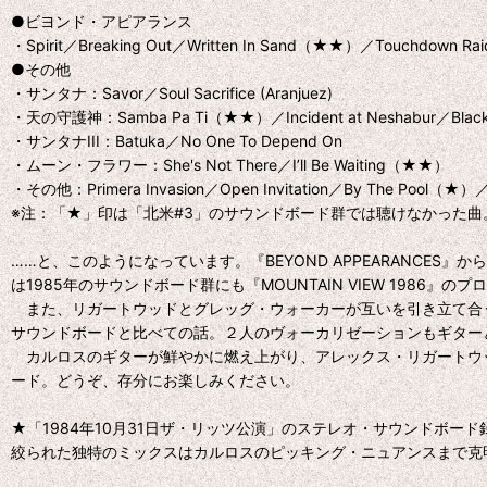
●ビヨンド・アピアランス
・Spirit／Breaking Out／Written In Sand（★★）／Touchdown Rai
●その他
・サンタナ：Savor／Soul Sacrifice (Aranjuez)
・天の守護神：Samba Pa Ti（★★）／Incident at Neshabur／Black 
・サンタナIII：Batuka／No One To Depend On
・ムーン・フラワー：She's Not There／I’ll Be Waiting（★★）
・その他：Primera Invasion／Open Invitation／By The Pool（★）／Body
※注：「★」印は「北米#3」のサウンドボード群では聴けなかった曲。特
……と、このようになっています。『BEYOND APPEARANCES』
は1985年のサウンドボード群にも『MOUNTAIN VIEW 1986
また、リガートウッドとグレッグ・ウォーカーが互いを引き立て合
サウンドボードと比べての話。２人のヴォーカリゼーションもギター
カルロスのギターが鮮やかに燃え上がり、アレックス・リガートウ
ード。どうぞ、存分にお楽しみください。
★「1984年10月31日ザ・リッツ公演」のステレオ・サウンドボ
絞られた独特のミックスはカルロスのピッキング・ニュアンスまで克明に