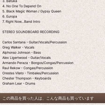
3. Batuka
4. No One To Depend On
5. Black Magic Woman / Gypsy Queen
6. Europa
7. Right Now…Band Intro
STEREO SOUNDBOARD RECORDING
Carlos Santana - Guitar/Vocals/Percussion
Greg Walker - Vocals
Alphonso Johnson - Bass
Alex Ligertwood - Guitar/Vocals
Armando Peraza - Bongos/Congas/Percussion
Raul Rekow - Congas/Percussion
Orestes Vilato - Timbales/Percussion
Chester Thompson - Keyboards
Graham Lear - Drums
この商品を買った人は、こんな商品も買っています