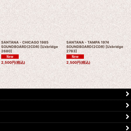
SANTANA - CHICAGO 1985
SANTANA - TAMPA 1974
SOUNDBOARD(2CDR)
[
Uxbridge
SOUNDBOARD(2CDR)
[
Uxbridge
2680
]
2763
]
2,500
円
(税込)
2,500
円
(税込)