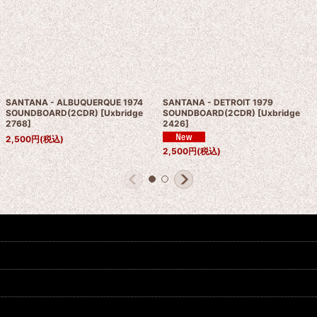
SANTANA - ALBUQUERQUE 1974
SANTANA - DETROIT 1979
SOUNDBOARD(2CDR)
[
Uxbridge
SOUNDBOARD(2CDR)
[
Uxbridge
2768
]
2426
]
2,500
円
(税込)
2,500
円
(税込)