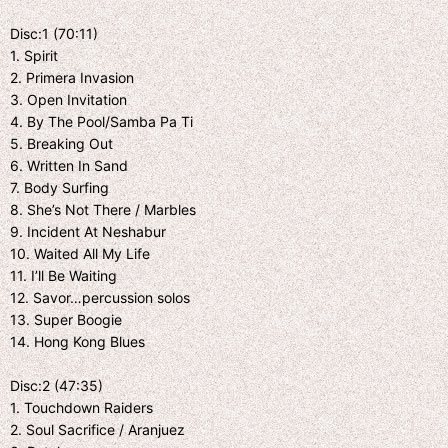
Disc:1 (70:11)
1. Spirit
2. Primera Invasion
3. Open Invitation
4. By The Pool/Samba Pa Ti
5. Breaking Out
6. Written In Sand
7. Body Surfing
8. She’s Not There / Marbles
9. Incident At Neshabur
10. Waited All My Life
11. I’ll Be Waiting
12. Savor…percussion solos
13. Super Boogie
14. Hong Kong Blues
Disc:2 (47:35)
1. Touchdown Raiders
2. Soul Sacrifice / Aranjuez