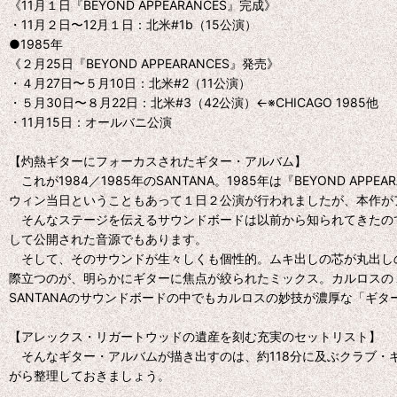
《11月１日『BEYOND APPEARANCES』完成》
・11月２日〜12月１日：北米#1b（15公演）
●1985年
《２月25日『BEYOND APPEARANCES』発売》
・４月27日〜５月10日：北米#2（11公演）
・５月30日〜８月22日：北米#3（42公演）←※CHICAGO 1985他
・11月15日：オールバニ公演
【灼熱ギターにフォーカスされたギター・アルバム】
これが1984／1985年のSANTANA。1985年は『BEYOND
ウィン当日ということもあって１日２公演が行われましたが、本作が
そんなステージを伝えるサウンドボードは以前から知られてきたので
して公開された音源でもあります。
そして、そのサウンドが生々しくも個性的。ムキ出しの芯が丸出しの
際立つのが、明らかにギターに焦点が絞られたミックス。カルロスの
SANTANAのサウンドボードの中でもカルロスの妙技が濃厚な「ギタ
【アレックス・リガートウッドの遺産を刻む充実のセットリスト】
そんなギター・アルバムが描き出すのは、約118分に及ぶクラブ・ギグ
がら整理しておきましょう。