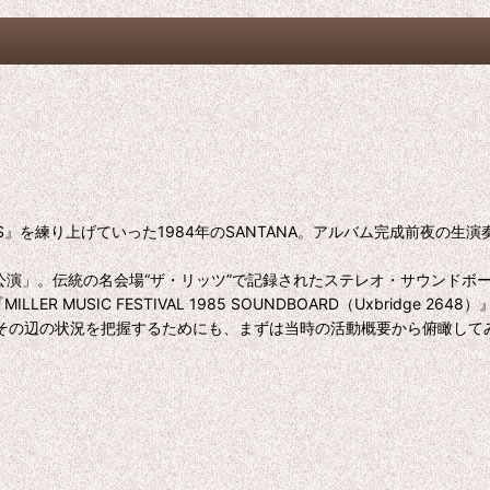
CES』を練り上げていった1984年のSANTANA。アルバム完成前夜
演」。伝統の名会場“ザ・リッツ”で記録されたステレオ・サウンドボード録音
MILLER MUSIC FESTIVAL 1985 SOUNDBOARD（Uxbridge 264
編。その辺の状況を把握するためにも、まずは当時の活動概要から俯瞰して