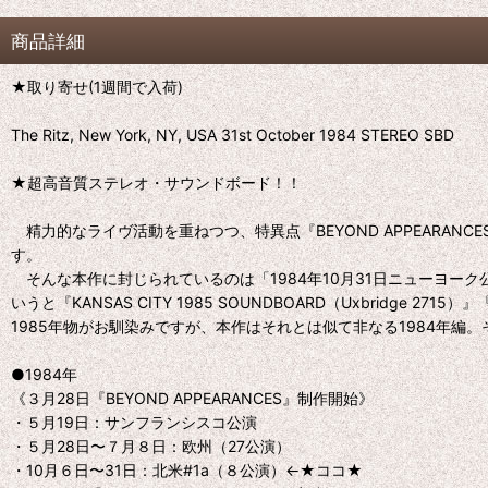
商品詳細
★取り寄せ(1週間で入荷)
The Ritz, New York, NY, USA 31st October 1984 STEREO SBD
★超高音質ステレオ・サウンドボード！！
精力的なライヴ活動を重ねつつ、特異点『BEYOND APPEARAN
す。
そんな本作に封じられているのは「1984年10月31日ニューヨーク公
いうと『KANSAS CITY 1985 SOUNDBOARD（Uxbridge 2715）』『
1985年物がお馴染みですが、本作はそれとは似て非なる1984年
●1984年
《３月28日『BEYOND APPEARANCES』制作開始》
・５月19日：サンフランシスコ公演
・５月28日〜７月８日：欧州（27公演）
・10月６日〜31日：北米#1a（８公演）←★ココ★