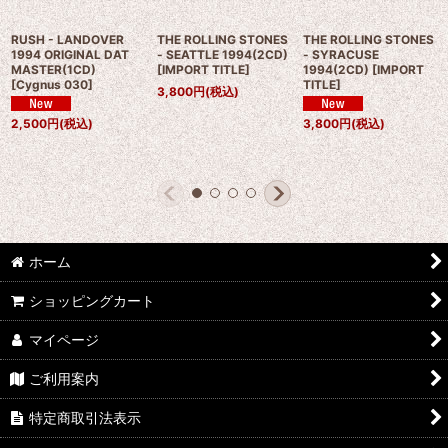
RUSH - LANDOVER
THE ROLLING STONES
THE ROLLING STONES
1994 ORIGINAL DAT
- SEATTLE 1994(2CD)
- SYRACUSE
MASTER(1CD)
[
IMPORT TITLE
]
1994(2CD)
[
IMPORT
[
Cygnus 030
]
TITLE
]
3,800
円
(税込)
2,500
円
(税込)
3,800
円
(税込)
ホーム
ショッピングカート
マイページ
ご利用案内
特定商取引法表示