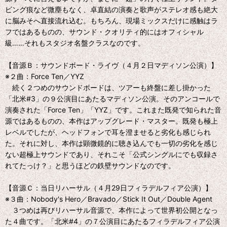
ビング痕など微塵もなく、卓直結の演奏と歌声がステレオ感も絶大
に脳みそへ直接流れ込む。もちろん、現場ミックスだけに感触はラ
フではあるものの、サウンド・クオリティ的にはオフィシャル
級……それもスタジオ名盤クラスなのです。
【音源Ｂ：サウンドボード・ライヴ（４月２日マディソン公演）】
※２曲：Force Ten／YYZ
続く２つめのサウンドボードは、ツアーも終盤に差し掛かった
「北米#3」の９公演目にあたるマディソン公演。そのアンコールで
演奏された「Force Ten」「YYZ」です。これまた既発で知られた音
源ではあるものの、本作はアップグレード・マスター。既発も極上
レベルでしたが、ヘッドフォンで耳を澄ませると劣化も感じられ
た。それに対し、本作は顕微鏡的に聴き込んでも一切の劣化を感じ
ない超極上サウンドであり、それこそ「公式シングルにでも収録さ
れてたっけ？」と思うほどの鉄壁サウンドなのです。
【音源Ｃ：当日リハーサル（４月29日フィラデルフィア公演）】
※３曲：Nobody's Hero／Bravado／Stick It Out／Double Agent
３つめは再びリハーサル音源で、本作によって世界初公開となっ
た４曲です。「北米#4」の７公演目にあたるフィラデルフィア公演