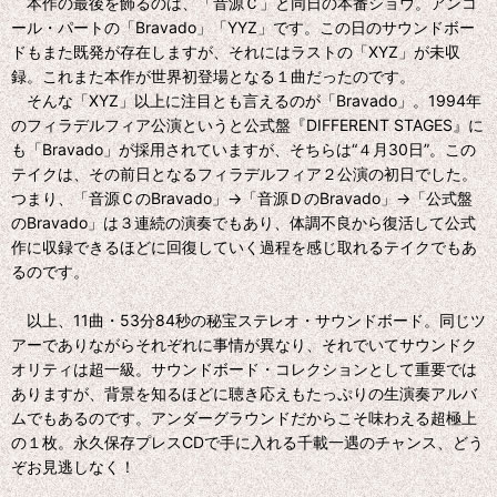
本作の最後を飾るのは、「音源Ｃ」と同日の本番ショウ。アンコ
ール・パートの「Bravado」「YYZ」です。この日のサウンドボー
ドもまた既発が存在しますが、それにはラストの「XYZ」が未収
録。これまた本作が世界初登場となる１曲だったのです。
そんな「XYZ」以上に注目とも言えるのが「Bravado」。1994年
のフィラデルフィア公演というと公式盤『DIFFERENT STAGES』に
も「Bravado」が採用されていますが、そちらは“４月30日”。この
テイクは、その前日となるフィラデルフィア２公演の初日でした。
つまり、「音源ＣのBravado」→「音源ＤのBravado」→「公式盤
のBravado」は３連続の演奏でもあり、体調不良から復活して公式
作に収録できるほどに回復していく過程を感じ取れるテイクでもあ
るのです。
以上、11曲・53分84秒の秘宝ステレオ・サウンドボード。同じツ
アーでありながらそれぞれに事情が異なり、それでいてサウンドク
オリティは超一級。サウンドボード・コレクションとして重要では
ありますが、背景を知るほどに聴き応えもたっぷりの生演奏アルバ
ムでもあるのです。アンダーグラウンドだからこそ味わえる超極上
の１枚。永久保存プレスCDで手に入れる千載一遇のチャンス、どう
ぞお見逃しなく！