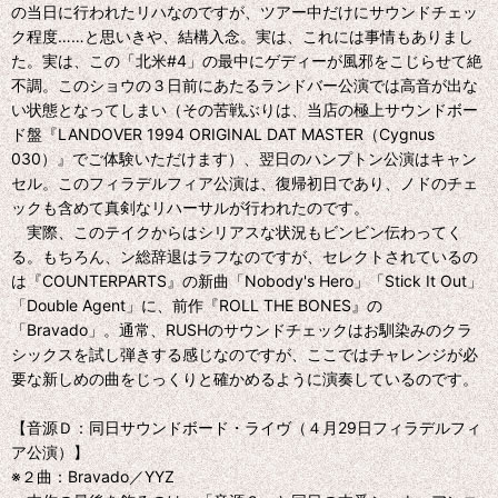
の当日に行われたリハなのですが、ツアー中だけにサウンドチェッ
ク程度……と思いきや、結構入念。実は、これには事情もありまし
た。実は、この「北米#4」の最中にゲディーが風邪をこじらせて絶
不調。このショウの３日前にあたるランドバー公演では高音が出な
い状態となってしまい（その苦戦ぶりは、当店の極上サウンドボー
ド盤『LANDOVER 1994 ORIGINAL DAT MASTER（Cygnus
030）』でご体験いただけます）、翌日のハンプトン公演はキャン
セル。このフィラデルフィア公演は、復帰初日であり、ノドのチェ
ックも含めて真剣なリハーサルが行われたのです。
実際、このテイクからはシリアスな状況もビンビン伝わってく
る。もちろん、ン総辞退はラフなのですが、セレクトされているの
は『COUNTERPARTS』の新曲「Nobody's Hero」「Stick It Out」
「Double Agent」に、前作『ROLL THE BONES』の
「Bravado」。通常、RUSHのサウンドチェックはお馴染みのクラ
シックスを試し弾きする感じなのですが、ここではチャレンジが必
要な新しめの曲をじっくりと確かめるように演奏しているのです。
【音源Ｄ：同日サウンドボード・ライヴ（４月29日フィラデルフィ
ア公演）】
※２曲：Bravado／YYZ