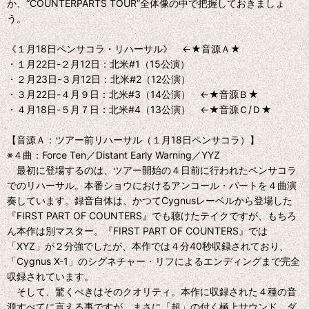
か、“COUNTERPARTS TOUR”全体像の中で把握しておきましょ
う。
《１月18日ペンサコラ・リハーサル》 ←★音源Ａ★
・１月22日-２月12日：北米#1（15公演）
・２月23日-３月12日：北米#2（12公演）
・３月22日-４月９日：北米#3（14公演） ←★音源Ｂ★
・４月18日-５月７日：北米#4（13公演） ←★音源Ｃ/Ｄ★
【音源Ａ：ツアー前リハーサル（１月18日ペンサコラ）】
※４曲：Force Ten／Distant Early Warning／YYZ
最初に登場するのは、ツアー開始の４日前に行われたペンサコラ
でのリハーサル。本番ショウにおけるアンコール・パートを４曲演
奏しています。録音自体は、かつてCygnusレーベルから登場した
『FIRST PART OF COUNTERS』でも聴けたテイクですが、もちろ
ん本作は別マスター。『FIRST PART OF COUNTERS』では
「XYZ」が２分強でしたが、本作では４分40秒収録されており、
「Cygnus X-1」のシグネチャー・リフによるエンディングまで完全
収録されています。
そして、驚くべきはそのクオリティ。本作に収録された４種の音
源すべてに言える事ですが、まさに「超」の付く極上サウンド。ダ