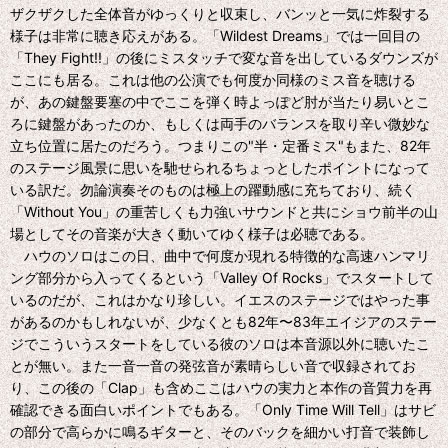
ザクザクした全体音がゆっくりと収束し、バンッと一気に炸裂する
様子は非常に聴き応えがある。「Wildest Dreams」では一回目の
「They Fight!!」の後にミスタッチで変な音を出しているダウンズが
ここにも居る。これは他の公演でも何度か同様のミス音を聴ける
が、あの鍵盤要塞の中でここを弾く時よっぽど肘が当たり易いとこ
ろに鍵盤があったのか、もしくは両手のバランスを取り辛い微妙な
立ち位置に居たのだろう。つまりこの"半・定番ミス"もまた、82年
のステージ風景に思いを馳せられるちょっとしたポイントになって
いる訳だ。勿論演奏そのものは極上の躍動感に充ちており、続く
「Without You」の重苦しくも力強いサウンドと共にショウ前半の山
場としてその音楽が大きく動いてゆく様子は必聴である。
ハウのソロはこの日、曲中で何度か現れる特徴的な高速ハンマリ
ング部分から入ってくるという「Valley Of Rocks」でスタートして
いるのだが、これはかなり珍しい。イエスのステージではやった事
があるのかもしれないが、少なくとも82年〜83年エイジアのステー
ジでこういうスタートをしている彼のソロは本音源以外に聴いたこ
とが無い。また一音一音の発弦音が素晴らしい音で収録されてお
り、この後の「Clap」も含めここはハウの実力と本作の音質力を再
確認できる面白いポイントでもある。「Only Time Will Tell」はサビ
の部分で高らかに鳴るギターと、そのバックを細かい打音で装飾し