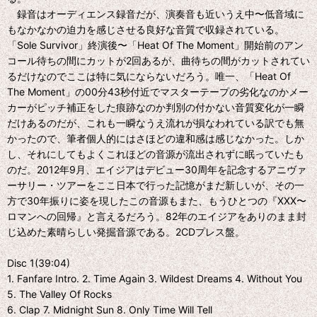
録音はオーディエンス録音だが、演奏音も近いうえ中〜低音域に
もなかなかの迫力を感じさせる良好な音質で収録されている。
「Sole Survivor」終演後〜「Heat Of The Moment」開始前のアン
コール待ちの間にカットが2回あるが、曲待ちの間がカットされてい
るだけなのでここは特に気にならないだろう。唯一、「Heat Of
The Moment」の00分43秒付近でマスターテープの劣化なのかメー
カーがピッチ補正をした痕跡なのか判別の付かない音質変化が一瞬
だけあるのだが、これも一瞬なうえ流れが損なわれている訳でも無
かったので、筆者個人的にはさほどの違和感は感じなかった。しか
し、それにしてもよくこれほどの音源が流出されずに眠っていたも
のだ。2012年9月、エイジアはデビュー30周年を記念するアニヴァ
ーサリー・ツアーをここ日本で行った記憶がまだ新しいが、その一
方で30年振りに姿を現したこの音源もまた、もうひとつの『XXX〜
ロマンへの回帰』と言えるだろう。82年のエイジアをありのまま封
じ込めた素晴らしい発掘音源である。2CDプレス盤。
Disc 1(39:04)
1. Fanfare Intro. 2. Time Again 3. Wildest Dreams 4. Without You
5. The Valley Of Rocks
6. Clap 7. Midnight Sun 8. Only Time Will Tell