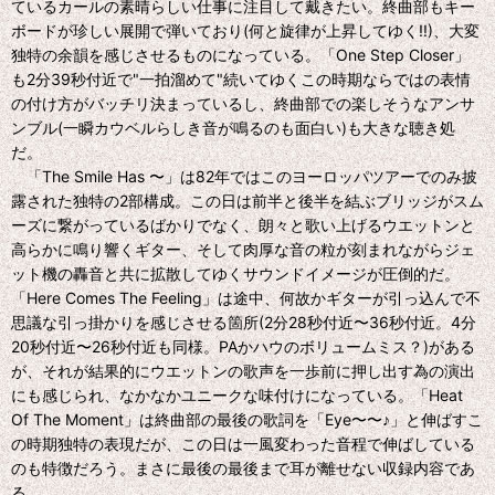
ているカールの素晴らしい仕事に注目して戴きたい。終曲部もキー
ボードが珍しい展開で弾いており(何と旋律が上昇してゆく!!)、大変
独特の余韻を感じさせるものになっている。「One Step Closer」
も2分39秒付近で"一拍溜めて"続いてゆくこの時期ならではの表情
の付け方がバッチリ決まっているし、終曲部での楽しそうなアンサ
ンブル(一瞬カウベルらしき音が鳴るのも面白い)も大きな聴き処
だ。
「The Smile Has 〜」は82年ではこのヨーロッパツアーでのみ披
露された独特の2部構成。この日は前半と後半を結ぶブリッジがスム
ーズに繋がっているばかりでなく、朗々と歌い上げるウエットンと
高らかに鳴り響くギター、そして肉厚な音の粒が刻まれながらジェ
ット機の轟音と共に拡散してゆくサウンドイメージが圧倒的だ。
「Here Comes The Feeling」は途中、何故かギターが引っ込んで不
思議な引っ掛かりを感じさせる箇所(2分28秒付近〜36秒付近。4分
20秒付近〜26秒付近も同様。PAかハウのボリュームミス？)がある
が、それが結果的にウエットンの歌声を一歩前に押し出す為の演出
にも感じられ、なかなかユニークな味付けになっている。「Heat
Of The Moment」は終曲部の最後の歌詞を「Eye〜〜♪」と伸ばすこ
の時期独特の表現だが、この日は一風変わった音程で伸ばしている
のも特徴だろう。まさに最後の最後まで耳が離せない収録内容であ
る。