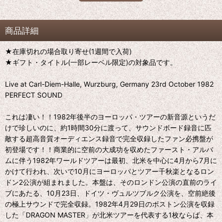
商品詳細
★在庫切れの場合取り寄せ(1週間で入荷)
★ギフト・タイトル(一部レーベル限定)の対象品です。
Live at Carl-Diem-Halle, Wurzburg, Germany 23rd October 1982
PERFECT SOUND
これは凄い！！1982年後半のヨーロッパ・ツアーの新音源というだ
けで珍しいのに、約1時間30分に渡って、サウンドボード録音に匹
敵する超高音質オーディエンス録音で完全収録したファン必携盤が
初登場です！！商業的に空前の大成功を収めたファースト・アルバ
ムに伴う1982年ワールドツアーは最初、北米を中心に4月から7月に
かけて行われ、次いで10月にヨーロッパとツアー千秋楽となるロン
ドン2公演が組まれました。本盤は、そのロンドン公演の直前のライ
ブにあたる、10月23日、ドイツ・ヴュルツブルク公演を、空前絶後
の極上サウンドで完全収録。1982年4月29日のボストン公演を収録
した「DRAGON MASTER」が北米ツアーを代表する1枚ならば、本