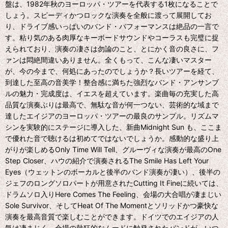
盤は、1982年秋のヨーロッパ・ツアーを代表する1枚になることで
しょう。スピーディかつロックな演奏を全般に渡って展開してお
り、ドライブ感いっぱいのバンド・パフォーマンスは絶品の一言で
す。粘り気のある肉厚なキーボードサウンドやコーラスも完璧に捉
えられており、演奏の凄さは勿論のこと、とにかく音の良さに、フ
ァンは悶絶間違いありません。全くもって、こんな凄いマスター
が、今の今まで、何処にあったのでしょうか？長いツアーを経て、
到達した至高の音美学！整合感に満ちた強烈なバンド・アンサンブ
ルの魅力・完成度は、イエスを超えています。楽曲毎の充実した高
品質な演奏ぶりは最高で、無駄な音が何一つない、芸術的な域まで
達したエイジアのヨーロッパ・ツアーの最良のサンプル。リズムマ
シンを実験的にステージに導入した、新曲Midnight Sun も、ここま
で優れた音で聴けるは初めてではないでしょうか。感動的な盛り上
がりが楽しめるOnly Time Will Tell、グルーヴィな演奏が最高のOne
Step Closer、ハウの紹介で演奏されるThe Smile Has Left Your
Eyes（ウェットンのボーカルと後半のバンド演奏が凄い）、後半の
ジェフのロングソロパートが用意されたCutting It Fineに続いては、
ドラムソロ入りHere Comes The Feeling、会場の大合唱が凄まじい
Sole Survivor、そしてHeat Of The Momentとソリッドかつ豪快な
演奏を最高音質で楽しむことができます。ドイツでのエイジアの人
気は凄まじく、会場の熱狂的なムードに触発されたバンドが、いつ