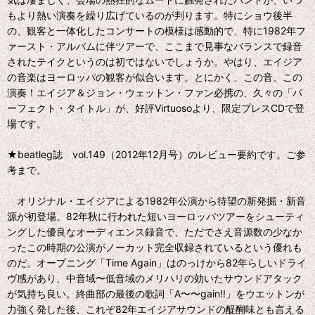
もより熱い演奏を繰り広げているのが判ります。特にショウ後半
の、観客と一体化したコンサートの模様は感動的で、特に1982年フ
ァースト・アルバムに伴ツアーで、ここまで見事なバランスで録音
されたテイクというのは初ではないでしょうか。やはり、エイジア
の音楽はヨーロッパの観客が似合います。とにかく、この音、この
演奏！エイジア＆ジョン・ウェットン・ファン必携の、久々の「パ
ーフェクト・タイトル」が、好評Virtuosoより、限定プレスCDで登
場です。
★beatleg誌 vol.149（2012年12月号）のレビュー要約です。ご参
考まで。
オリジナル・エイジアによる1982年公演から待望の新発掘・新音
源が初登場。82年秋に行われた短いヨーロッパツアーをシューティ
ングした優良なオーディエンス録音で、ただでさえ音源数の少なか
ったこの時期の公演がノーカット完全収録されているという優れも
のだ。オープニング「Time Again」はのっけから82年らしいドライ
ヴ感があり、中音域〜低音域のメリハリの効いたサウンドアタック
が気持ち良い。終曲部の最後の歌詞「A〜〜gain!!」をウエットンが
力強く発した後、これぞ82年エイジアサウンドの醍醐味とも言える