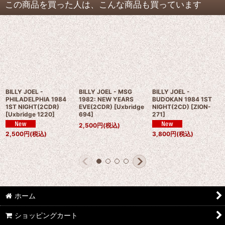
この商品を買った人は、こんな商品も買っています
BILLY JOEL -
BILLY JOEL - MSG
BILLY JOEL -
PHILADELPHIA 1984
1982: NEW YEARS
BUDOKAN 1984 1ST
1ST NIGHT(2CDR)
EVE(2CDR)
[
Uxbridge
NIGHT(2CD)
[
ZION-
[
Uxbridge 1220
]
694
]
271
]
2,500
円
(税込)
2,500
円
(税込)
3,800
円
(税込)
ホーム
ショッピングカート