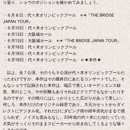
り返り、ショウのポジションを確かめてみましょう。
・６月８日：代々木オリンピックプール ←※『THE BRIDGE
JAPAN TOUR』
・６月10日：代々木オリンピックプール
・６月12日：大阪城ホール
・６月13日：大阪城ホール ←※『THE BRIDGE JAPAN TOUR』
・６月16日：代々木オリンピックプール
・６月18日：代々木オリンピックプール
・６月19日：代々木オリンピックプール ←★本作★
以上、全７公演。そのうち５公演が代々木オリンピックプールだ
ったわけですが、本作はその最終日にあたるコンサートでした。そ
んなショウで記録された本作は、端正で美しいオーディエンス録
音。実のところ、やや距離もありそれほどクリアでもなかったりす
るのですが、その鳴りにはしっかりとした広がりがあって美しい。
何しろ、本作だけのオリジナル録音であり、大元カセットからダイ
レクトにデジタル化。それだけにダビング痕や経年劣化がまるで感
じられず、ノイズも歪みもなし。33年前の代々木にたゆたっていた
大気がそっくりそのままスピーカーから吹き出してくるような瑞々
しさなのです。