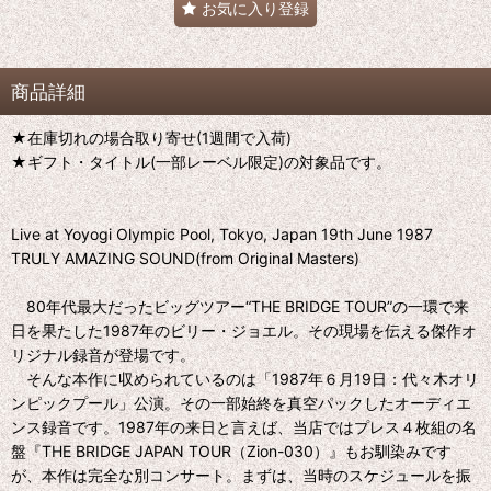
お気に入り登録
商品詳細
★在庫切れの場合取り寄せ(1週間で入荷)
★ギフト・タイトル(一部レーベル限定)の対象品です。
Live at Yoyogi Olympic Pool, Tokyo, Japan 19th June 1987
TRULY AMAZING SOUND(from Original Masters)
80年代最大だったビッグツアー“THE BRIDGE TOUR”の一環で来
日を果たした1987年のビリー・ジョエル。その現場を伝える傑作オ
リジナル録音が登場です。
そんな本作に収められているのは「1987年６月19日：代々木オリ
ンピックプール」公演。その一部始終を真空パックしたオーディエ
ンス録音です。1987年の来日と言えば、当店ではプレス４枚組の名
盤『THE BRIDGE JAPAN TOUR（Zion-030）』もお馴染みです
が、本作は完全な別コンサート。まずは、当時のスケジュールを振