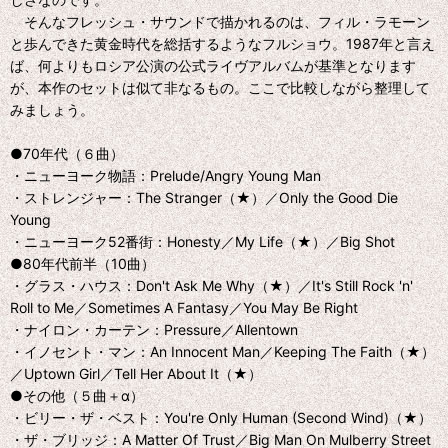
そんなフレッシュ・サウンドで描かれるのは、フィル・ラモーン
と歩んできた黄金時代を総括するようなフルショウ。1987年と言え
ば、何よりもロシア公演の公式ライヴアルバムが基準となります
が、本作のセットは似て非なるもの。ここで比較しながら整理して
みましょう。
●70年代（６曲）
・ニューヨーク物語：Prelude/Angry Young Man
・ストレンジャー：The Stranger（★）／Only the Good Die
Young
・ニューヨーク52番街：Honesty／My Life（★）／Big Shot
●80年代前半（10曲）
・グラス・ハウス：Don't Ask Me Why（★）／It's Still Rock 'n'
Roll to Me／Sometimes A Fantasy／You May Be Right
・ナイロン・カーテン：Pressure／Allentown
・イノセント・マン：An Innocent Man／Keeping The Faith（★）
／Uptown Girl／Tell Her About It（★）
●その他（５曲＋α）
・ビリー・ザ・ベスト：You're Only Human (Second Wind)（★）
・ザ・ブリッジ：A Matter Of Trust／Big Man On Mulberry Street