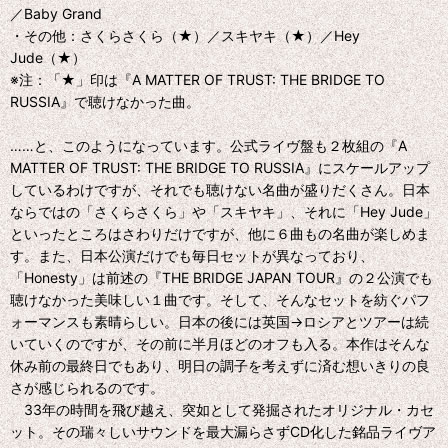
／Baby Grand
・その他：さくらさくら（★）／スキヤキ（★）／Hey
Jude（★）
※注：「★」印は『A MATTER OF TRUST: THE BRIDGE TO
RUSSIA』で聴けなかった曲。
……と、このようになっています。公式ライヴ盤も２枚組の『A
MATTER OF TRUST: THE BRIDGE TO RUSSIA』にスケールアップ
しているわけですが、それでも聴けない名曲が盛りだくさん。日本
ならではの「さくらさくら」や「スキヤキ」、それに「Hey Jude」
といったところはさわりだけですが、他に６曲もの名曲が楽しめま
す。また、日本公演だけでも毎日セットが異なっており、
「Honesty」は前述の『THE BRIDGE JAPAN TOUR』の２公演でも
聴けなかった美味しい１曲です。そして、そんなセットを紡ぐパフ
ォーマンスも素晴らしい。日本の後には英国→ロシアとツアーは続
いていくのですが、その前に半月ほどのオフも入る。本作はそんな
休み前の最終日でもあり、明日の調子を考えずに済む想いきりの良
さが感じられるのです。
33年の時間を飛び越え、突如として発掘されたオリジナル・カセ
ット。その瑞々しいサウンドを最大漏らさずCD化した銘品ライヴア