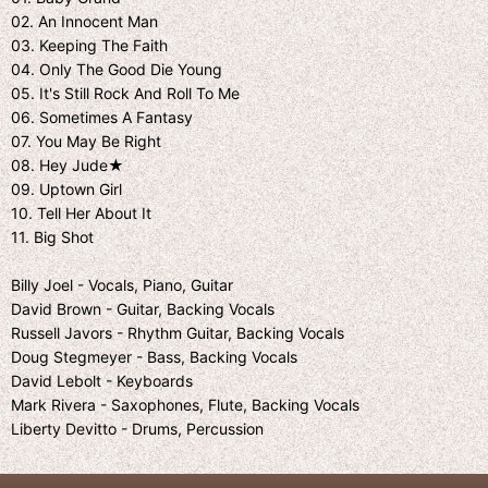
02. An Innocent Man
03. Keeping The Faith
04. Only The Good Die Young
05. It's Still Rock And Roll To Me
06. Sometimes A Fantasy
07. You May Be Right
08. Hey Jude★
09. Uptown Girl
10. Tell Her About It
11. Big Shot
Billy Joel - Vocals, Piano, Guitar
David Brown - Guitar, Backing Vocals
Russell Javors - Rhythm Guitar, Backing Vocals
Doug Stegmeyer - Bass, Backing Vocals
David Lebolt - Keyboards
Mark Rivera - Saxophones, Flute, Backing Vocals
Liberty Devitto - Drums, Percussion