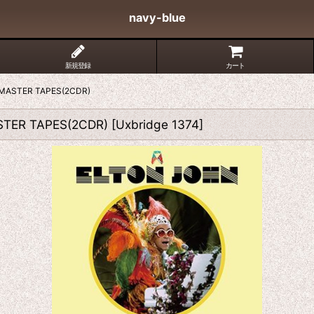
navy-blue
新規登録
カート
D MASTER TAPES(2CDR)
STER TAPES(2CDR)
[
Uxbridge 1374
]