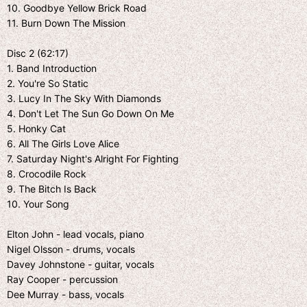
10. Goodbye Yellow Brick Road
11. Burn Down The Mission
Disc 2 (62:17)
1. Band Introduction
2. You're So Static
3. Lucy In The Sky With Diamonds
4. Don't Let The Sun Go Down On Me
5. Honky Cat
6. All The Girls Love Alice
7. Saturday Night's Alright For Fighting
8. Crocodile Rock
9. The Bitch Is Back
10. Your Song
Elton John - lead vocals, piano
Nigel Olsson - drums, vocals
Davey Johnstone - guitar, vocals
Ray Cooper - percussion
Dee Murray - bass, vocals