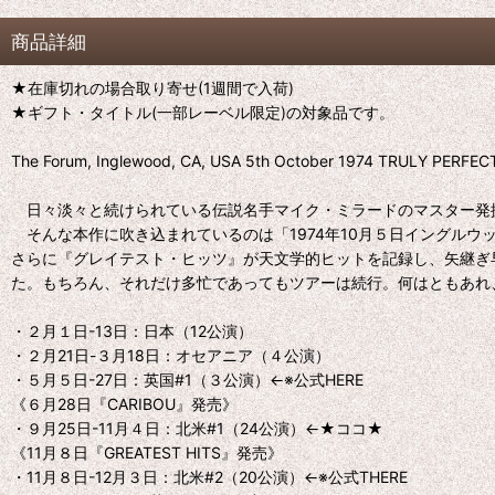
商品詳細
★在庫切れの場合取り寄せ(1週間で入荷)
★ギフト・タイトル(一部レーベル限定)の対象品です。
The Forum, Inglewood, CA, USA 5th October 1974 TRULY PERFE
日々淡々と続けられている伝説名手マイク・ミラードのマスター発
そんな本作に吹き込まれているのは「1974年10月５日イングルウ
さらに『グレイテスト・ヒッツ』が天文学的ヒットを記録し、矢継ぎ
た。もちろん、それだけ多忙であってもツアーは続行。何はともあれ
・２月１日-13日：日本（12公演）
・２月21日-３月18日：オセアニア（４公演）
・５月５日-27日：英国#1（３公演）←※公式HERE
《６月28日『CARIBOU』発売》
・９月25日-11月４日：北米#1（24公演）←★ココ★
《11月８日『GREATEST HITS』発売》
・11月８日-12月３日：北米#2（20公演）←※公式THERE