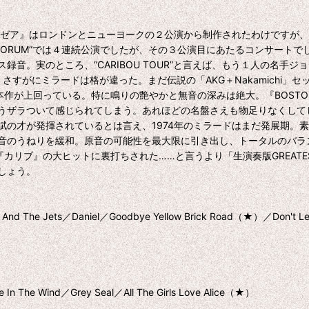
・ゼア』はロンドンとニューヨークの２公演から制作されたわけですが
 FORUM”では４連続公演でしたが、その３公演目にあたるコンサートで
ところ、“CARIBOU TOUR”と言えば、もう１人の名手ジョー・マロニ
ですが、さすがにミラードは格が違った。まだ伝説の「AKG＋Nakamic
が上回っている。特に鳴りの艶やかと無音の深みは絶大。『BOSTON
うザラついて感じられてしまう。あれほどの名盤さえも物足りなくして
の才が発揮されているとは言え、1974年のミラードはまだ発展期。
音のうねりを緩和。原音の可能性を最大限に引き出し、トータルのバラ
リブ』の大ヒットに裏打ちされた……と言うより「生演奏版GREATES
しょう。
nnie And The Jets／Daniel／Goodbye Yellow Brick Road（★）／Don't L
In The Wind／Grey Seal／All The Girls Love Alice（★）