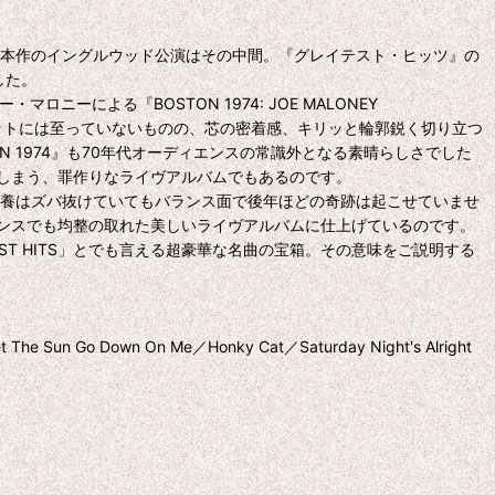
、本作のイングルウッド公演はその中間。『グレイテスト・ヒッツ』の
した。
ーによる『BOSTON 1974: JOE MALONEY
hi」セットには至っていないものの、芯の密着感、キリッと輪郭鋭く切り立つ
 1974』も70年代オーディエンスの常識外となる素晴らしさでした
しまう、罪作りなライヴアルバムでもあるのです。
素養はズバ抜けていてもバランス面で後年ほどの奇跡は起こせていませ
ンスでも均整の取れた美しいライヴアルバムに仕上げているのです。
T HITS」とでも言える超豪華な名曲の宝箱。その意味をご説明する
et The Sun Go Down On Me／Honky Cat／Saturday Night's Alright