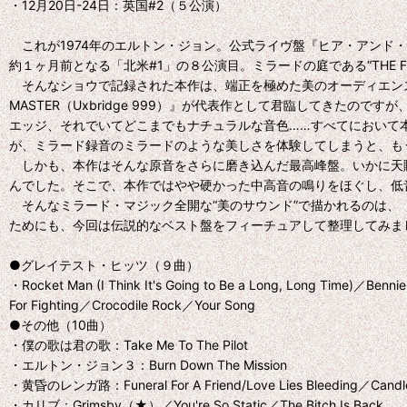
・12月20日-24日：英国#2（５公演）
これが1974年のエルトン・ジョン。公式ライヴ盤『ヒア・アンド
約１ヶ月前となる「北米#1」の８公演目。ミラードの庭である“THE
そんなショウで記録された本作は、端正を極めた美のオーディエンス録音。実の
MASTER（Uxbridge 999）』が代表作として君臨してきたの
エッジ、それでいてどこまでもナチュラルな音色……すべてにおいて本作
が、ミラード録音のミラードのような美しさを体験してしまうと、も
しかも、本作はそんな原音をさらに磨き込んだ最高峰盤。いかに天賦
んでした。そこで、本作ではやや硬かった中高音の鳴りをほぐし、低
そんなミラード・マジック全開な“美のサウンド”で描かれるのは、『カ
ためにも、今回は伝説的なベスト盤をフィーチュアして整理してみま
●グレイテスト・ヒッツ（９曲）
・Rocket Man (I Think It's Going to Be a Long, Long Time)／Be
For Fighting／Crocodile Rock／Your Song
●その他（10曲）
・僕の歌は君の歌：Take Me To The Pilot
・エルトン・ジョン３：Burn Down The Mission
・黄昏のレンガ路：Funeral For A Friend/Love Lies Bleeding／Candle 
・カリブ：Grimsby（★）／You're So Static／The Bitch Is Back