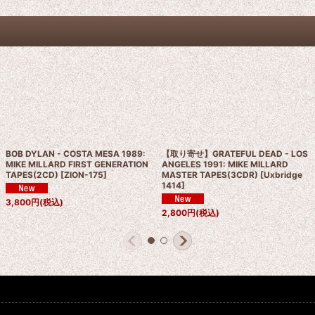
BOB DYLAN - COSTA MESA 1989:
【取り寄せ】GRATEFUL DEAD - LOS
MIKE MILLARD FIRST GENERATION
ANGELES 1991: MIKE MILLARD
TAPES(2CD)
[
ZION-175
]
MASTER TAPES(3CDR)
[
Uxbridge
1414
]
3,800
円
(税込)
2,800
円
(税込)