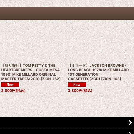
【取り寄せ】TOM PETTY & THE
【ミラード】JACKSON BROWNE -
HEARTBREAKERS - COSTA MESA
LONG BEACH 1978: MIKE MILLARD
1990: MIKE MILLARD ORIGINAL
1ST GENERATION
MASTER TAPES(2CD)
[
ZION-162
]
CASSETTES(2CD)
[
ZION-163
]
2,800
円
(税込)
3,800
円
(税込)