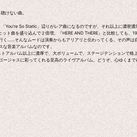
でも聴けない曲。
「You're So Static」辺りがレア曲になるのですが、それ以上
にヒット曲を盛り込んで２倍増。『HERE AND THERE』と比較して
行く……そんなムードは演奏からもアリアリと伝わってくる。その声は
スな音楽アルバムなのです。
的なベストアルバム以上に濃厚で、大ボリュームで、ステージテンションで
ゴージャスに彩ってくれる至高のライヴアルバム。どうぞ、心ゆくまで