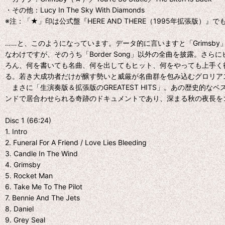
・その他：Lucy In The Sky With Diamonds
※注：「★」印は公式盤『HERE AND THERE（1995年拡張版）』
……と、このようになっています。データ的に言いますと「Grimsby」
なわけですが、そのうち「Border Song」以外の全曲を披露。さら
ろん、何を書いても名曲、何を出してもヒット、何をやっても上手く
る。若き大成功者だけが醸す勢いと威厳が名曲群を包み込むグロリア
まさに「生演奏版＆拡張版のGREATEST HITS」。あの歴史
ンドで居合わせられる奇跡のドキュメントであり、深まる秋の夜長を
Disc 1 (66:24)
1. Intro
2. Funeral For A Friend / Love Lies Bleeding
3. Candle In The Wind
4. Grimsby
5. Rocket Man
6. Take Me To The Pilot
7. Bennie And The Jets
8. Daniel
9. Grey Seal