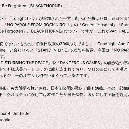
't Be Forgotten（BLACKTHORNE）」
 Attack」「Tonight I Fly」が追加された一方、削られた曲はゼ
FROM ROCK'N'ROLL』の「General Hospital」「Starcar
n't Be Forgotten」。BLACKTHORNEのナンバーですが、これが
n」は初ではないものの、初来日以来の30年ぶりですし、「Goodnight A
en Gone」と合わせると『STAND IN LINE』の5/9を披露。今回は『NO 
です。
と『DISTURBING THE PEACE』や『DANGEROUS GAMES
中でも様式美ハードロックに絞り込まれており、ソロの曲にしても凛と
れるジョーのオブリも似合いまくっているのです。
TAND IN LINE』も大盤振る舞いされ、日本初公開の激レア曲も満載。
・クオリティにかけては本作こそが最高傑作。復活にして全盛を超えた奇
our 4. Jet to Jet
koorie