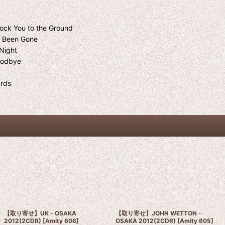
 Rock You to the Ground
ou Been Gone
 Night
Goodbye
ards
【取り寄せ】UK - OSAKA
【取り寄せ】JOHN WETTON -
2012(2CDR)
[
Amity 606
]
OSAKA 2012(2CDR)
[
Amity 605
]