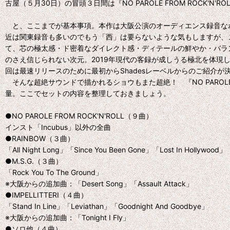
古屋（５月30日）の冒頭３日間は『NO PAROLE FROM ROCK'
と、ここまでが基本事項。本作は大阪公演のオーディエンス録音なわ
近は関東録音も多いのでもう「西」は要らないような気もしますが、
て、芯の極太感・ド密着なダイレクト感・ディテールの鮮やか・バラ
のさえ信じられない次元。2019年現代の客録が成しうる極北を体
回は最速リリースのために最初からShadesレーベルからのご紹介
そんな超絶サウンドで描かれるショウもまた超絶！ 『NO PAROLE FRO
量。ここでセットの内容を整理しておきましょう。
●NO PAROLE FROM ROCK'N'ROLL（９曲）
インスト「Incubus」以外の全曲
●RAINBOW（３曲）
「All Night Long」「Since You Been Gone」「Lost In Hollywood」
●M.S.G.（３曲）
「Rock You To The Ground」
※大阪からの追加曲：「Desert Song」「Assault Attack」
●IMPELLITTERI（４曲）
「Stand In Line」「Leviathan」「Goodnight And Goodbye」
※大阪からの追加曲：「Tonight I Fly」
●ソロ他（４曲）