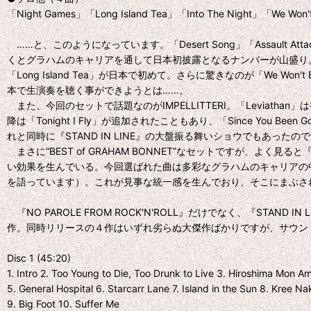
「Night Games」「Long Island Tea」「Into The Night」「We Won
……と、このようになっています。「Desert Song」「Assault
くとグラハムのキャリアを通して日本初披露となるナンバーが山盛り。『NO PAROLE 
「Long Island Tea」が日本で初めて。さらに驚きなのが「We Wo
本で生演奏を聴く事ができようとは……。
また、今回のセットで話題なのがIMPELLITTERI。「Leviatha
降は「Tonight I Fly」が追加されたこともあり、「Since You Be
れと同時に『STAND IN LINE』の大盤振る舞いショウでもあったの
まさに“BEST of GRAHAM BONNET”なセットですが、よく見る
い効果を生んでいる。今回選ばれた曲は多彩なグラハムのキャリアの
を語っています）。これが見事な統一感を生んでおり、そこにまぶさ
『NO PAROLE FROM ROCK'N'ROLL』だけでなく、『S
作。同時リリースの４作はいずれ劣らぬ大傑作ばかりですが、サウンド
Disc 1 (45:20)
1. Intro 2. Too Young to Die, Too Drunk to Live 3. Hiroshima Mon Am
5. General Hospital 6. Starcarr Lane 7. Island in the Sun 8. Kree Na
9. Big Foot 10. Suffer Me