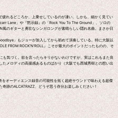
ロ。連日公演で疲れるどころか、上乗せしているのが凄い。しかも、細かく見てい
r Lane」や『黙示録』の「Rock You To The Ground」、ソロの
VAN HALEN風のギターと勇壮なシンガロングが素晴らしい隠れ名曲。まさか日
nd Goodbye」もジョーが加入してから初めて演奏している。特に大阪以
PAROLE FROM ROCK'N'ROLL』こそが最大のポイントだったものの、そ
』の曲がない事にも気づく。欲を言ったらキリがないわけですが、実はこれもまた良
したメロディの高揚感あるものばかり（大阪でも西城秀樹との想い出
その一部始終をオーディエンス録音の可能性を拓く超絶サウンドで味わえる超傑
跡のALCATRAZZ、どうぞ思う存分お楽しみください！