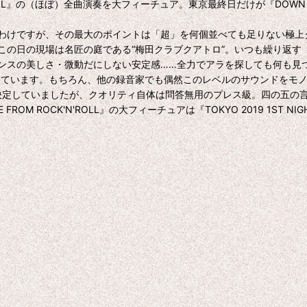
N'ROLL』の（ほぼ）全曲演奏を大フィーチュア。東京最終日だけが『DOWN 
けですが、その最大のポイントは「超」を何個並べても足りない極上ク
この日の現場は名匠の庭である“梅田クラブクアトロ”。いつも繰り返す
ンスの美しさ・微動だにしない安定感……全力でアラを探しても何も見
現しています。もちろん、他の録音家でも偶然このレベルのサウンドをモ
が決定していましたが、クオリティ自体は問答無用のプレス級。四の五の
M ROCK'N'ROLL』の大フィーチュアは『TOKYO 2019 1ST N