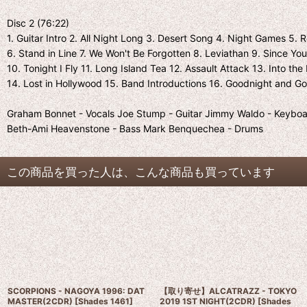
Disc 2 (76:22)
1. Guitar Intro 2. All Night Long 3. Desert Song 4. Night Games 5.
6. Stand in Line 7. We Won't Be Forgotten 8. Leviathan 9. Since Y
10. Tonight I Fly 11. Long Island Tea 12. Assault Attack 13. Into the
14. Lost in Hollywood 15. Band Introductions 16. Goodnight and 
Graham Bonnet - Vocals Joe Stump - Guitar Jimmy Waldo - Keybo
Beth-Ami Heavenstone - Bass Mark Benquechea - Drums
この商品を買った人は、こんな商品も買っています
SCORPIONS - NAGOYA 1996: DAT
【取り寄せ】ALCATRAZZ - TOKYO
MASTER(2CDR)
[
Shades 1461
]
2019 1ST NIGHT(2CDR)
[
Shades