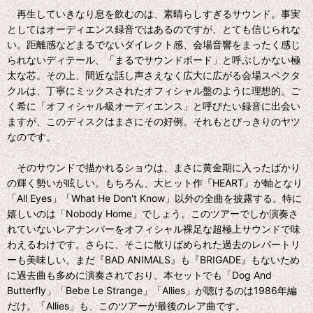
再生していきなり息を飲むのは、素晴らしすぎるサウンド。事実
としてはオーディエンス録音ではあるのですが、とても信じられな
い。距離感などまるでないダイレクト感、会場音響をまったく感じ
られないディテール、「まるでサウンドボード」と呼ぶしかない極
太な芯。その上、間近な話し声さえなく広大に広がる会場スペクタ
クルは、丁寧にミックスされたオフィシャル盤のように理想的。ご
く希に「オフィシャル級オーディエンス」と呼びたい録音に出会い
ますが、このディスクはまさにその好例。それもとびっきりのヤツ
なのです。
そのサウンドで描かれるショウは、まさに黄金期に入ったばかり
の輝く勢いが眩しい。もちろん、大ヒット作『HEART』が軸となり
「All Eyes」「What He Don't Know」以外の全曲を披露する。特に
嬉しいのは「Nobody Home」でしょう。このツアーでしか演奏さ
れていないレアナンバーをオフィシャル裸足な超極上サウンドで味
わえるわけです。さらに、そこに散りばめられた過去のレパートリ
ーも美味しい。まだ『BAD ANIMALS』も『BRIGADE』もないため
に過去曲も多めに演奏されており、本セットでも「Dog And
Butterfly」「Bebe Le Strange」「Allies」が聴けるのは1986年編
だけ。「Allies」も、このツアーが最後のレア曲です。