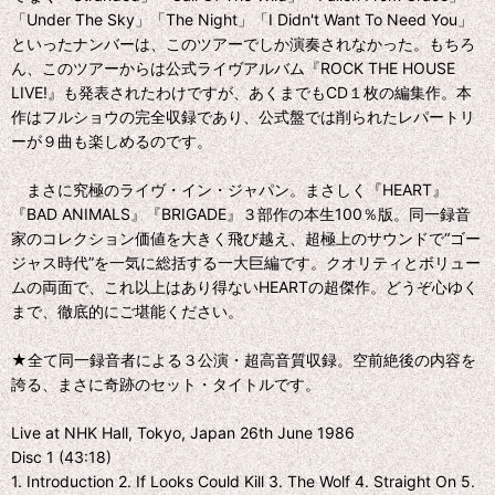
「Under The Sky」「The Night」「I Didn't Want To Need You」
といったナンバーは、このツアーでしか演奏されなかった。もちろ
ん、このツアーからは公式ライヴアルバム『ROCK THE HOUSE
LIVE!』も発表されたわけですが、あくまでもCD１枚の編集作。本
作はフルショウの完全収録であり、公式盤では削られたレパートリ
ーが９曲も楽しめるのです。
まさに究極のライヴ・イン・ジャパン。まさしく『HEART』
『BAD ANIMALS』『BRIGADE』３部作の本生100％版。同一録音
家のコレクション価値を大きく飛び越え、超極上のサウンドで“ゴー
ジャス時代”を一気に総括する一大巨編です。クオリティとボリュー
ムの両面で、これ以上はあり得ないHEARTの超傑作。どうぞ心ゆく
まで、徹底的にご堪能ください。
★全て同一録音者による３公演・超高音質収録。空前絶後の内容を
誇る、まさに奇跡のセット・タイトルです。
Live at NHK Hall, Tokyo, Japan 26th June 1986
Disc 1 (43:18)
1. Introduction 2. If Looks Could Kill 3. The Wolf 4. Straight On 5.