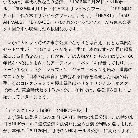
いるのは、年代の異なる３公演。「1986年６月26日：NHKホー
ル」「1988年４月１日：代々木オリンピックプール」「1990年10
月５日：代々木オリンピックプール」。そう、『HEART』『BAD
ANIMALS』『BRIGADE』それぞれのジャパンツアーから東京公演
を１回分ずつ収録した６枚組なのです。
いかに大ヒット時代の東京公演つながりとは言え、何とも異例な
セットですが、これにはワケがある。実は、本作はすべて同じ録音
家による作品なのです。しかも、この人物がただものではない。80
年代を中心にさまざまなアーティスト／バンドを録音しており、ス
トーンズやエリック・クラプトン、ジェフ・ベックを始め、世界の
マニアから「日本の名録音」と呼ばれる作品を連発した伝説の名
手。そのコレクションでも極上録音ばかりをオリジナル・マスター
で綴った“黄金時代セット”なのです。それでは、各公演を詳しくご
紹介していきましょう。
【ディスク１-２：1986年（NHKホール）】
まず最初に登場するのは『HEART』時代の来日公演。この時の来
日はNHKホール３連続公演を皮切りに全６公演で列島を巡りました
が、本作の「６月26日」はそのNHKホール３公演目にあたります。