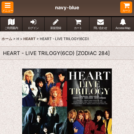
navy-blue
メニュー
カート
ご利用案内
ログイン
新規登録
カート
問い合わせ
Access Map
ホーム
>
H
>
HEART
>
HEART - LIVE TRILOGY(6CD)
HEART - LIVE TRILOGY(6CD)
[
ZODIAC 284
]