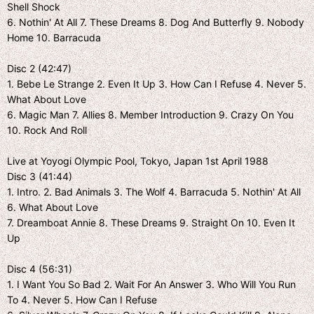
Shell Shock
6. Nothin' At All 7. These Dreams 8. Dog And Butterfly 9. Nobody
Home 10. Barracuda
Disc 2 (42:47)
1. Bebe Le Strange 2. Even It Up 3. How Can I Refuse 4. Never 5.
What About Love
6. Magic Man 7. Allies 8. Member Introduction 9. Crazy On You
10. Rock And Roll
Live at Yoyogi Olympic Pool, Tokyo, Japan 1st April 1988
Disc 3 (41:44)
1. Intro. 2. Bad Animals 3. The Wolf 4. Barracuda 5. Nothin' At All
6. What About Love
7. Dreamboat Annie 8. These Dreams 9. Straight On 10. Even It
Up
Disc 4 (56:31)
1. I Want You So Bad 2. Wait For An Answer 3. Who Will You Run
To 4. Never 5. How Can I Refuse