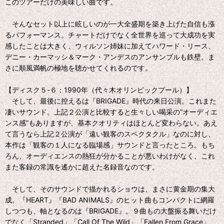
このツアーだけの美味しい曲です。
そんなセット以上に眩しいのが一大全盛期を築き上げた自信も漲
るパフォーマンス。チャートだけでなく全世界を巡って大成功を実
感したことは大きく、ウィルソン姉妹に加えてハワード・リース、
デニー・カーマッシ＆マーク・アンデスのアンサンブルも鉄壁。ま
さに順風満帆の極地を聴かせてくれるのです。
【ディスク５-６：1990年（代々木オリンピックプール）】
そして、最後に控えるは『BRIGADE』時代の来日公演。これまた
凄いサウンド。上記２公演と比較すると生々しい喝采の“オーディエ
ンス感”もありますが、基本クオリティはほとんど変わらない。あえ
て言うなら上記２公演が「遠い観客のスペクタクル」なのに対し、
本作は「観客の１人になる臨場感」サウンドと言ったところ。もち
ろん、オーディエンスの熱狂が分かることが悪いわけがなく、これ
また客録の常識を遙かに超えた名録音なのです。
そして、そのサウンドで描かれるショウは、まさに黄金期の集大
成。『HEART』『BAD ANIMALS』のヒット曲もコンパクトに網羅
しつつも、軸となるのは『BRIGADE』。９曲もの大盤振る舞いだけ
でなく「Stranded」「Call Of The Wild」「Fallen From Grace」