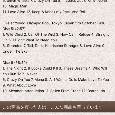
6. Silver Wheels 7. Crazy On You 8. If Looks Could Kill 9. Alone
10. Magic Man
11. Love Alive 12. Keep A Knockin' / Rock And Roll
Live at Yoyogi Olympic Pool, Tokyo, Japan 5th October 1990
Disc 5(42:57)
1. Wild Child 2. Call Of The Wild 3. How Can I Refuse 4. Straight
On 5. I Didn't Want To Need You
6. Stranded 7. Tall, Dark, Handsome Stranger 8. Love Alive 9.
Under The Sky
Disc 6 (56:49)
1. The Night 2. If Looks Could Kill 3. These Dreams 4. Who Will
You Run To 5. Never
6. Crazy On You 7. Alone 8. All I Wanna Do Is Make Love To You
9. What About Love
10. Member Introduction 11. Fallen From Grace 12. Barracuda
この商品を買った人は、こんな商品も買っています