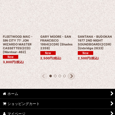
FLEETWOOD MAC -
GARY MOORE - SAN
SANTANA - BUDOKAN
SIN CITY 77: JON
FRANCISCO
1977 2ND NIGHT
WIZARDO MASTER
1984(2CDR)
[
Shades
SOUNDBOARD(2CDR)
CASSETTES(2CD)
2359
]
[
Uxbridge 2633
]
[
Wardour-462
]
2,500
円
(税込)
2,500
円
(税込)
3,800
円
(税込)
ホーム
ショッピングカート
マイページ