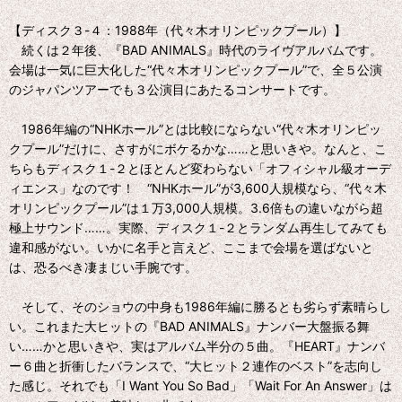
【ディスク３-４：1988年（代々木オリンピックプール）】
続くは２年後、『BAD ANIMALS』時代のライヴアルバムです。
会場は一気に巨大化した“代々木オリンピックプール”で、全５公演
のジャパンツアーでも３公演目にあたるコンサートです。
1986年編の“NHKホール”とは比較にならない“代々木オリンピッ
クプール”だけに、さすがにボケるかな……と思いきや。なんと、こ
ちらもディスク１-２とほとんど変わらない「オフィシャル級オーデ
ィエンス」なのです！ “NHKホール”が3,600人規模なら、“代々木
オリンピックプール”は１万3,000人規模。3.6倍もの違いながら超
極上サウンド……。実際、ディスク１-２とランダム再生してみても
違和感がない。いかに名手と言えど、ここまで会場を選ばないと
は、恐るべき凄まじい手腕です。
そして、そのショウの中身も1986年編に勝るとも劣らず素晴らし
い。これまた大ヒットの『BAD ANIMALS』ナンバー大盤振る舞
い……かと思いきや、実はアルバム半分の５曲。『HEART』ナンバ
ー６曲と折衝したバランスで、“大ヒット２連作のベスト”を志向し
た感じ。それでも「I Want You So Bad」「Wait For An Answer」は