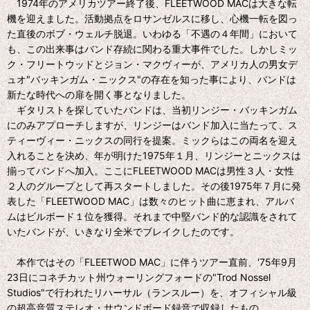
1974年のアメリカツアー終了後、FLEETWOOD MACは大きな転
機を迎えました。活動拠点をロサンゼルスに移し、心機一転を図っ
た直後のボブ・ウェルチ脱退。いわゆる「不遇の４年間」において
も、この出来事はバンド存続に関わる重大事件でした。しかしミッ
ク・フリートウッドとジョン・マクヴィーが、アメリカ人の男女デ
ュオ"バッキンガム・ニックス"の存在を知った事により、バンドは
新たな時代への扉を開く事となりました。
ギタリストを探していたバンドは、当初リンジー・バッキンガム
にのみアプローチしますが、リンジーはバンド加入に当たって、ス
ティーヴィー・ニックスの同行を提案。ミックらはこの両名を迎え
入れることを決め、年が明けた1975年１月、リンジーとニックスは
揃ってバンドへ加入。ここにFLEETWOOD MACは男性３人・女性
２人のグループとして再スタートしました。その後1975年７月に発
表した「FLEETWOOD MAC」は数々のヒット曲に恵まれ、アルバ
ムはビルボード１位を獲得。それまで中堅バンド的な認識をされて
いたバンドが、いきなり全米でブレイクしたのです。
本作ではその「FLEETWOD MAC」に伴うツアー直前、'75年9月
23日にコネチカット州ウォーリングフォードの"Trod Nossel
Studios"で行われたリハーサル（ランスルー）を、オフィシャル級
の超高音質ステレオ・サウンドボード録音で収録したもの。