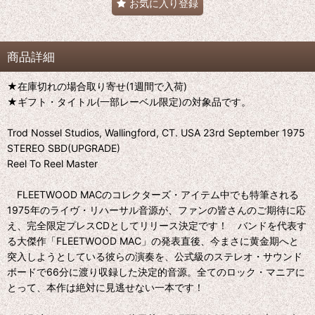
お気に入り登録
商品詳細
★在庫切れの場合取り寄せ(1週間で入荷)
★ギフト・タイトル(一部レーベル限定)の対象品です。
Trod Nossel Studios, Wallingford, CT. USA 23rd September 1975
STEREO SBD(UPGRADE)
Reel To Reel Master
FLEETWOOD MACのコレクターズ・アイテム中でも特筆される
1975年のライヴ・リハーサル音源が、ファンの皆さんのご期待に応
え、完全限定プレスCDとしてリリース決定です！ バンドを代表す
る大傑作「FLEETWOOD MAC」の発表直後、今まさに黄金期へと
突入しようとしている彼らの演奏を、公式級のステレオ・サウンド
ボードで66分に渡り収録した決定的音源。全てのロック・マニアに
とって、本作は絶対に見逃せない一本です！