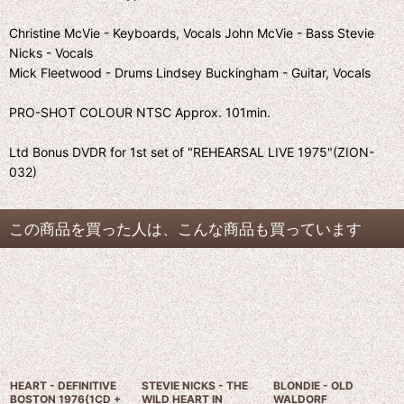
Christine McVie - Keyboards, Vocals John McVie - Bass Stevie
Nicks - Vocals
Mick Fleetwood - Drums Lindsey Buckingham - Guitar, Vocals
PRO-SHOT COLOUR NTSC Approx. 101min.
Ltd Bonus DVDR for 1st set of "REHEARSAL LIVE 1975"(ZION-
032)
この商品を買った人は、こんな商品も買っています
HEART - DEFINITIVE
STEVIE NICKS - THE
BLONDIE - OLD
BOSTON 1976(1CD +
WILD HEART IN
WALDORF