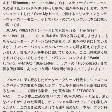
する「Rhiannon」や「Landslide」では、スティーヴィー・ニック
スの湿り気とパンチを併せ持った歌声が聴き手を魅了します。スマ
ッシュヒットした「Over My Head」で聴けるクリスティンとステ
ーヴィーのハーモニー、そしてバンドのアンサンブルは本当に味わ
い深いです。
JUDAS PRIESTのナンバーとしても知られる「The Green
Manalishi」は、ここでこの曲本来の深みと旨みを楽しませます。も
ちろんピーター・グリーン当時の演奏とは印象をやや異にしていま
すが、リンジー・バッキンガムのバージョンも聴き応えでは負けて
いません。普段メタルを中心に聴いている人も、ここは興味深く聴
けるのではないでしょうか？ パワフルにロックする「World
Turning」や軽快な「Blue Letter」、ラストの「Hypnotized」まで
聴き所は満載。あっという間に66分間が過ぎ去ってしまいます！
ブルースに深く根ざしたピーター・グリーン時代や、ジャズ・ロ
ックやポップの要素を強めたボブ・ウェルチ在籍時とも個性は異な
るものの、ここで聴ける楽音こそが黄金期のFLEETWOOD
MAC！ ロック史上に残る1977年の「RUMOURS」へと至る、新た
なバンドが生まれた瞬間を、オフィシャル級のサウンドでお楽しみ
ください。このまま公式化されても違和感のない一本が、ファン待