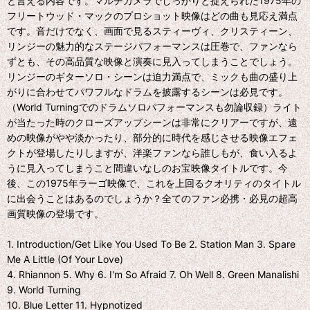
と言える内容です。マルチカメラでしっかりと捉えられた1975年の
フリートウッド・マックのプロショット映像はどの曲も見応え満点
です。音だけでなく、画面で見るスティーヴィ、クリスティーン、
リンジーの魅力的なステージパフォーマンスは圧巻で、ファンなら
ずとも、その高品質な映像と演奏に見入ってしまうことでしょう。
リンジーのギターソロ・シーンは迫力満点で、ミックも曲の盛り上
がりに合わせてパワフルなドラムを披露するシーンは必見です。
（World Turningでのドラムソロパフォーマンスも勿論収録）ライト
が当たった時のクローズアップシーンは非常にクリアーですが、遠
めの映像がやや淡かったり、部分的に時代を感じさせる映像エフェ
クトが登場したりしますが、洋楽ファンなら誰しもが、食い入るよ
うに見入ってしまうこと間違いなしのお宝映像タイトルです。今
後、この1975年ラーゴ映像で、これを上回るクオリティのタイトル
に出会うことはあるのでしょうか？全てのファン必携・必見の超高
画質映像の登場です。
1. Introduction/Get Like You Used To Be 2. Station Man 3. Spare
Me A Little (Of Your Love)
4. Rhiannon 5. Why 6. I'm So Afraid 7. Oh Well 8. Green Manalishi
9. World Turning
10. Blue Letter 11. Hypnotized