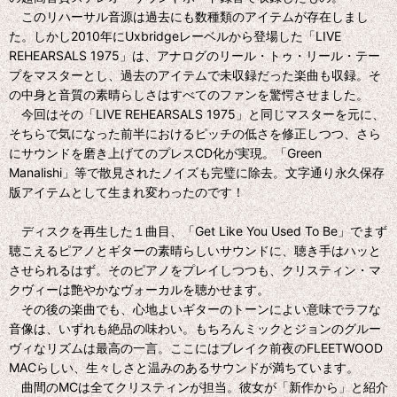
このリハーサル音源は過去にも数種類のアイテムが存在しまし
た。しかし2010年にUxbridgeレーベルから登場した「LIVE
REHEARSALS 1975」は、アナログのリール・トゥ・リール・テー
プをマスターとし、過去のアイテムで未収録だった楽曲も収録。そ
の中身と音質の素晴らしさはすべてのファンを驚愕させました。
今回はその「LIVE REHEARSALS 1975」と同じマスターを元に、
そちらで気になった前半におけるピッチの低さを修正しつつ、さら
にサウンドを磨き上げてのプレスCD化が実現。「Green
Manalishi」等で散見されたノイズも完璧に除去。文字通り永久保存
版アイテムとして生まれ変わったのです！
ディスクを再生した１曲目、「Get Like You Used To Be」でまず
聴こえるピアノとギターの素晴らしいサウンドに、聴き手はハッと
させられるはず。そのピアノをプレイしつつも、クリスティン・マ
クヴィーは艶やかなヴォーカルを聴かせます。
その後の楽曲でも、心地よいギターのトーンによい意味でラフな
音像は、いずれも絶品の味わい。もちろんミックとジョンのグルー
ヴィなリズムは最高の一言。ここにはブレイク前夜のFLEETWOOD
MACらしい、生々しさと温みのあるサウンドが満ちています。
曲間のMCは全てクリスティンが担当。彼女が「新作から」と紹介