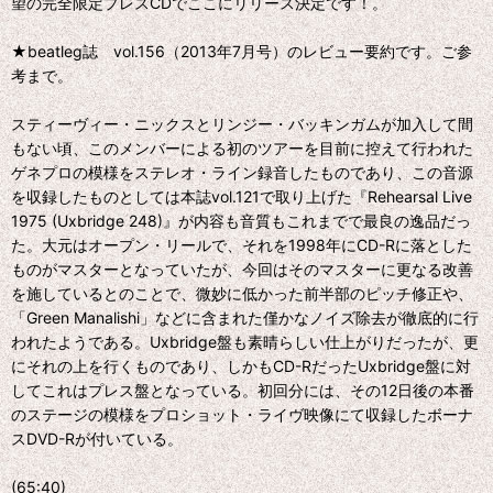
望の完全限定プレスCDでここにリリース決定です！。
★beatleg誌 vol.156（2013年7月号）のレビュー要約です。ご参
考まで。
スティーヴィー・ニックスとリンジー・バッキンガムが加入して間
もない頃、このメンバーによる初のツアーを目前に控えて行われた
ゲネプロの模様をステレオ・ライン録音したものであり、この音源
を収録したものとしては本誌vol.121で取り上げた『Rehearsal Live
1975 (Uxbridge 248)』が内容も音質もこれまでで最良の逸品だっ
た。大元はオープン・リールで、それを1998年にCD-Rに落とした
ものがマスターとなっていたが、今回はそのマスターに更なる改善
を施しているとのことで、微妙に低かった前半部のピッチ修正や、
「Green Manalishi」などに含まれた僅かなノイズ除去が徹底的に行
われたようである。Uxbridge盤も素晴らしい仕上がりだったが、更
にそれの上を行くものであり、しかもCD-RだったUxbridge盤に対
してこれはプレス盤となっている。初回分には、その12日後の本番
のステージの模様をプロショット・ライヴ映像にて収録したボーナ
スDVD-Rが付いている。
(65:40)