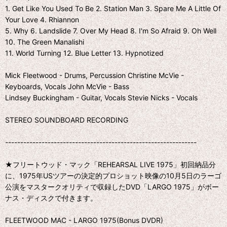
1. Get Like You Used To Be 2. Station Man 3. Spare Me A Little Of
Your Love 4. Rhiannon
5. Why 6. Landslide 7. Over My Head 8. I'm So Afraid 9. Oh Well
10. The Green Manalishi
11. World Turning 12. Blue Letter 13. Hypnotized
Mick Fleetwood - Drums, Percussion Christine McVie -
Keyboards, Vocals John McVie - Bass
Lindsey Buckingham - Guitar, Vocals Stevie Nicks - Vocals
STEREO SOUNDBOARD RECORDING
---------------------------------------------------------------
★フリートウッド・マック「REHEARSAL LIVE 1975」初回納品分
に、1975年USツアーの決定的プロショット映像の10月5日のラーゴ
公演をマスタークオリティで収録したDVD「LARGO 1975」がボー
ナス・ディスクで付きます。
FLEETWOOD MAC - LARGO 1975(Bonus DVDR)