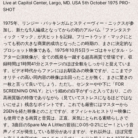
Live at Capitol Center, Largo, MD. USA 5th October 1975 PRO-
SHOT
1975年、リンジー・バッキンガムとスティーヴィー・ニックスが参
加し、新たな5人編成となってからの初のアルバム「ファンタステ
ィック・マック」が大ヒットを記録。フリートウッド・マックにと
っても初の大きな商業的成功となったこの時期の、まさに決定的な
プロショット映像である、1975年10月5日ラーゴはキャピタル・シ
アター公演映像が、全ての既発を一蹴する超高画質で登場です。収
録時間は1時間41分とステージのほぼ全貌をしっかりと捉えていま
す。ビデオ時代からファンにはお馴染みの映像ですが、ここまでク
オリティの高い同内容の映像は出回ったことが無く、まさに驚きの
一枚と言って良いでしょう。ただし、センターやや下に「FOR
SCREENING ONLY」という細めの白字がずっと入っており、この
高画質版の特徴でありながら（見ていてストレスになるほどではな
いにせよ）残念なポイントです。これでも厳密にはマスターから
2GENを経た映像とのことですが、オフィシャルヒストリー映像に
も使用できる画質と音質は、正直、呆気にとられる素晴らしさで
す。3曲目のSpare Me A Littleの冒頭に0:05-0:21にピー！という音
声ノイズが発生している部分がありますが、それ以外は、ほぼ完璧