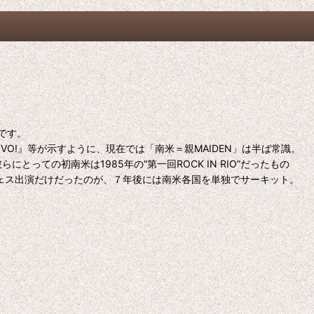
です。
IVO!』等が示すように、現在では「南米＝親MAIDEN」は半ば常識。
とっての初南米は1985年の“第一回ROCK IN RIO”だったもの
フェス出演だけだったのが、７年後には南米各国を単独でサーキット。