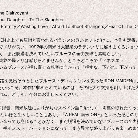
 Clairvoyant
hter...To The Slaughter
ty／Wasting Love／Afraid To Shoot Strangers／Fear Of The Da
』はMAIDEN史上でも屈指と言われるバランスの良いセットだけに、本作
でノリが良い。1992年の南米は大観衆のラテンノリに燃えまくるショ
く、まだ脱退を決めていないブルースの全力投球も素晴らしい。
衆の爆ノリは感じられませんが、ところどころで「ベネズエラ！」「カ
に歌い始めているブルースが押し寄せる観客に向かって「押すな、下がれ。下
路を見出そうとしたブルース・ディキンソンを失ったIRON MAIDE
があったからこそ。本作に収められているのは、その絶大な支持を創り上げ
バム。どうぞ、存分にお楽しみください。
ード録音。南米放送にありがちなスペイン語DJはなく、均整の取れたミック
シャルとは思えないほど生々しいこともあり、「A REAL 南米 ONE」とい
っても崩れることがなく、まだ脱退を決めていないブルースの全力投球も素晴
、半インスト・バージョンになってしまう異常な盛り上がりも楽しめま