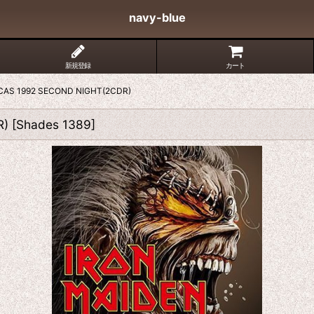
navy-blue
新規登録
カート
CAS 1992 SECOND NIGHT(2CDR)
R)
[
Shades 1389
]