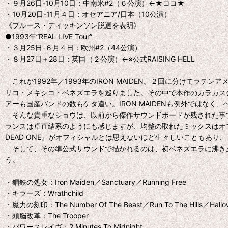
・９月26日-10月10日：中南米#2（６公演）←★ココ★
・10月20日-11月４日：オセアニア/日本（10公演）
《ブルース・ディッキンソン脱退を表明》
●1993年”REAL LIVE Tour”
・３月25日-６月４日：欧州#2（44公演）
・８月27日＋28日：英国（２公演）←※公式RAISING HELL
これが1992年／1993年のIRON MAIDEN。２回に分けてラ
リコ・メキシコ・ベネズエラを巡りました。その中で本作のカラカス
アーも国産バンドの数もケタ違い。IRON MAIDENも例外ではなく、
そんな貴重なショウは、以前から傑作サウンドボードが残された事で
ランスは卓直結系のようにも感じますが、均整の取れたミックスはオフィシャ
DEAD ONE』がオフィシャルとは思えないほど生々しいこともあり、「
そして、その準公式サウンドで描かれるのは、初ベネズエラに沸き立つフ
う。
・鋼鉄の処女：Iron Maiden／Sanctuary／Running Free
・キラーズ：Wrathchild
・魔力の刻印：The Number Of The Beast／Run To The Hills／Hallo
・頭脳改革：The Trooper
・パワースレイヴ：2 Minutes To Midnight