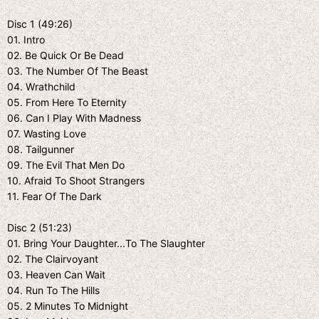
Disc 1 (49:26)
01. Intro
02. Be Quick Or Be Dead
03. The Number Of The Beast
04. Wrathchild
05. From Here To Eternity
06. Can I Play With Madness
07. Wasting Love
08. Tailgunner
09. The Evil That Men Do
10. Afraid To Shoot Strangers
11. Fear Of The Dark
Disc 2 (51:23)
01. Bring Your Daughter...To The Slaughter
02. The Clairvoyant
03. Heaven Can Wait
04. Run To The Hills
05. 2 Minutes To Midnight