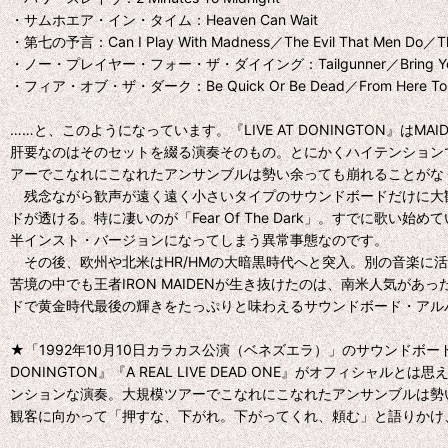
・サムホエア・イン・タイム：Heaven Can Wait
・第七の予言：Can I Play With Madness／The Evil That Men Do／The
・ノー・プレイヤー・フォー・ザ・ダイイング：Tailgunner／Bring Your Daug
・フィア・オブ・ザ・ダーク：Be Quick Or Be Dead／From Here To Eterni
……と、このようになっています。『LIVE AT DONINGTON
肝要なのはそのセットを綴る演奏そのもの。とにかくハイテンション
アーでこなれにこなれたアンサンブルは勢い余っても崩れることがな
残念ながら歓声が遠く遠く小さいタイプのサウンドボードだけに大観
ドが透ける。特に凄いのが「Fear Of The Dark」。すで
半インスト・バージョンになってしまう異常事態なのです。
その後、欧州や北米はHR/HMの大暗黒時代へと突入。別の音楽に活
苦境の中でも王者IRON MAIDENが生き抜けたのは、南米人気
ドで黄金時代最後の輝きをたっぷりと味わえるサウンドボード・アル
★「1992年10月10日カラカス公演（ベネズエラ）」のサウンドボ
DONINGTON』『A REAL LIVE DEAD ONE』がオフィ
ンションな演奏。大規模ツアーでこなれにこなれたアンサンブルは勢い余
観客に向かって「押すな、下がれ。下がってくれ、頼む」と語りかけ