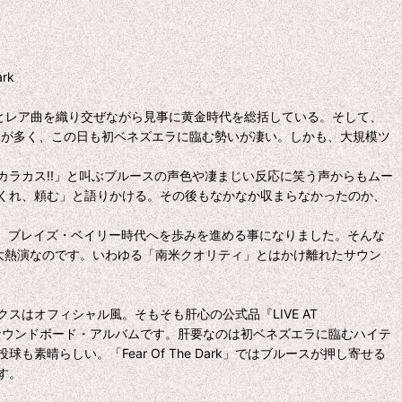
rk
も定番とレア曲を織り交ぜながら見事に黄金時代を総括している。そして、
ウが多く、この日も初ベネズエラに臨む勢いが凄い。しかも、大規模ツ
ラカス!!」と叫ぶブルースの声色や凄まじい反応に笑う声からもムー
がってくれ、頼む」と語りかける。その後もなかなか収まらなかったのか、
Nは、ブレイズ・ベイリー時代へを歩みを進める事になりました。そんな
た大熱演なのです。いわゆる「南米クオリティ」とはかけ離れたサウン
スはオフィシャル風。そもそも肝心の公式品『LIVE AT
った感じのサウンドボード・アルバムです。肝要なのは初ベネズエラに臨むハイテ
らしい。「Fear Of The Dark」ではブルースが押し寄せる
す。