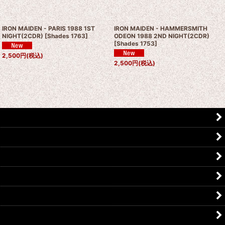
IRON MAIDEN - PARIS 1988 1ST
IRON MAIDEN - HAMMERSMITH
NIGHT(2CDR)
[
Shades 1763
]
ODEON 1988 2ND NIGHT(2CDR)
[
Shades 1753
]
2,500
円
(税込)
2,500
円
(税込)