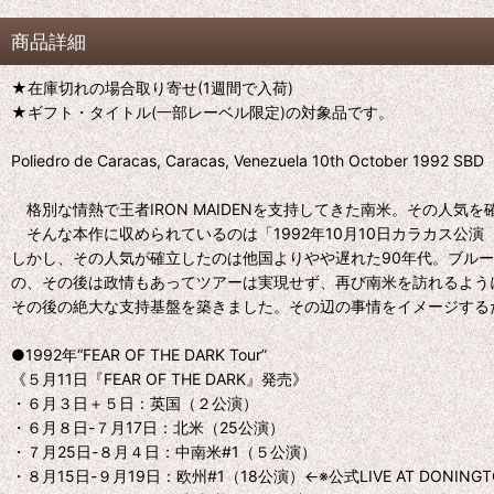
商品詳細
★在庫切れの場合取り寄せ(1週間で入荷)
★ギフト・タイトル(一部レーベル限定)の対象品です。
Poliedro de Caracas, Caracas, Venezuela 10th October 1992 SBD
格別な情熱で王者IRON MAIDENを支持してきた南米。その人気
そんな本作に収められているのは「1992年10月10日カラカス公演（ベ
しかし、その人気が確立したのは他国よりやや遅れた90年代。ブルース・ディ
の、その後は政情もあってツアーは実現せず、再び南米を訪れるように
その後の絶大な支持基盤を築きました。その辺の事情をイメージする
●1992年“FEAR OF THE DARK Tour”
《５月11日『FEAR OF THE DARK』発売》
・６月３日＋５日：英国（２公演）
・６月８日-７月17日：北米（25公演）
・７月25日-８月４日：中南米#1（５公演）
・８月15日-９月19日：欧州#1（18公演）←※公式LIVE AT DONINGT