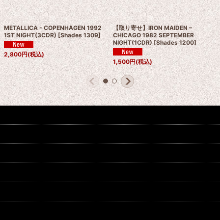
METALLICA - COPENHAGEN 1992
【取り寄せ】IRON MAIDEN –
1ST NIGHT(3CDR)
[
Shades 1309
]
CHICAGO 1982 SEPTEMBER
NIGHT(1CDR)
[
Shades 1200
]
2,800
円
(税込)
1,500
円
(税込)