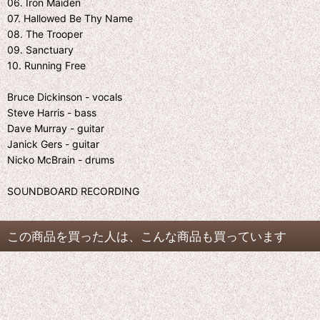
06. Iron Maiden
07. Hallowed Be Thy Name
08. The Trooper
09. Sanctuary
10. Running Free
Bruce Dickinson - vocals
Steve Harris - bass
Dave Murray - guitar
Janick Gers - guitar
Nicko McBrain - drums
SOUNDBOARD RECORDING
この商品を買った人は、こんな商品も買っています