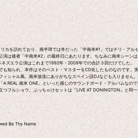
テンアメリカを訪れており、南半球では冬だった「中南米#1」ではチリ・
公演は後者「中南米#2」の最終日にあたります。ちなみに南米シーン
ベネズエラ公演はこれまで1992年・2009年での合計３回だけでした。
も知られ、本作はそのベスト・マスターをCD化したものなのです。
ル風。南米放送にありがちなスペイン語DJなども入りません。そもそも、肝心の
A REAL 南米 ONE」といった感じのサウンドボード・アルバムなの
ルショウ。ぶっちゃけセットは『LIVE AT DONINGTON』と
wed Be Thy Name