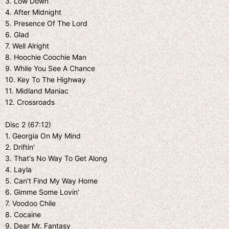
3. Low Down
4. After Midnight
5. Presence Of The Lord
6. Glad
7. Well Alright
8. Hoochie Coochie Man
9. While You See A Chance
10. Key To The Highway
11. Midland Maniac
12. Crossroads
Disc 2 (67:12)
1. Georgia On My Mind
2. Driftin'
3. That's No Way To Get Along
4. Layla
5. Can't Find My Way Home
6. Gimme Some Lovin'
7. Voodoo Chile
8. Cocaine
9. Dear Mr. Fantasy