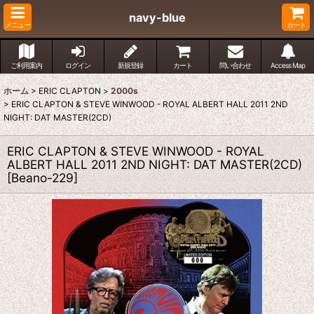
navy-blue
メニュー
カート
ご利用案内
ログイン
新規登録
カート
問い合わせ
Access Map
ホーム
>
ERIC CLAPTON
>
2000s
>
ERIC CLAPTON & STEVE WINWOOD - ROYAL ALBERT HALL 2011 2ND
NIGHT: DAT MASTER(2CD)
ERIC CLAPTON & STEVE WINWOOD - ROYAL
ALBERT HALL 2011 2ND NIGHT: DAT MASTER(2CD)
[
Beano-229
]