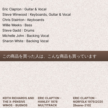
Eric Clapton : Guitar & Vocal
Steve Winwood : Keyboards, Guitar & Vocal
Chris Stainton : Keyboards
Willie Weeks : Bass
Steve Gadd : Drums
Michelle John : Backing Vocal
Sharon White : Backing Vocal
この商品を買った人は、こんな商品も買っています
KEITH RICHARDS AND
ERIC CLAPTON -
ERIC CLAPTON -
THE X‐PENSIVE
HANLEY 1978
NORFOLK 1975(2CD)
WINOS - BUENOS
MULTITRACK
[
Beano-210
]