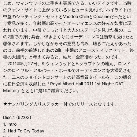
しめ、ウィンウッドの上手さも実感できる、いいテイクです。当時
のファン・サイトに上がっているレビューを見れば、ハイライトは
中盤のシッティング・セットとVoodoo ChileとCocaineだったとい
う意見が多く、年齢層の高かったオーディエンスの好みが如実に現
われています。中盤でしっとりと大人のステージを見せた後の、こ
の2曲での弾け具合、弾きまくりにオーディエンスは衝撃を受けたと
想像されます。しかしながらその意見も含み、聴きごたえがあった
のは、前半の前述したあの2曲、中盤のアコースティックセット、終
盤の大団円、と考えてみると、結局「全部凄かった」のです。
2011年5月27日、S.ウィンウッドとE.クラプトンの地元、ロンド
ンのロイヤル・アルバート・ホールでオーディエンスを大満足させ
た、二人のジョイントコンサートの超高音質タイトルを、この機会
に初日公演を収録した「Royal Albert Hall 2011 1st Night: DAT
Master」とともに是非ご鑑賞ください。
★ナンバリング入りステッカー付でのリリースとなります。
Disc 1 (62:03)
1. Intro
2. Had To Cry Today