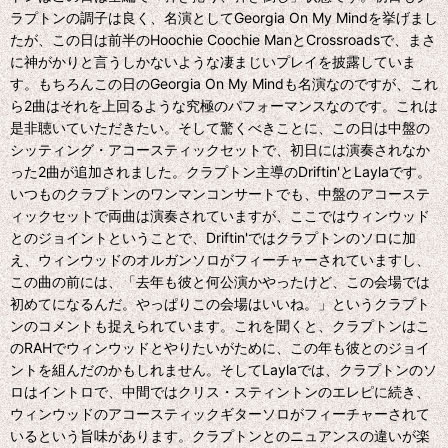
ラプトンの調子は良く、名演としてGeorgia On My Mindを挙げまし
たが、この日は前半のHoochie Coochie ManとCrossroadsで、まさ
に神がかりと言うしかないような凄まじいプレイを披露していま
す。もちろんこの日のGeorgia On My Mindも名演なのですが、これ
ら2曲はそれを上回るような究極のパフォーマンスなのです。これは
是非聴いていただきたい。そして驚くべきことに、この日は中盤の
シッティング・アコースティックセットで、初日には演奏されなか
った2曲が追加されました。クラプトン主導のDriftin'とLaylaです。
いつものクラプトンのワンマンコンサートでも、中盤のアコーステ
ィックセットで両曲は演奏されていますが、ここではウィンウッド
とのジョイントということで、Driftin'ではクラプトンのソロに加
え、ウィンウッドのオルガンソロがフィーチャーされていますし、
この曲の前には、「去年も彼と何公演かやったけど、この会場では
初めてになるんだ。やっぱりこの会場はいいね。」というクラプト
ンのコメントも捉えられています。これを聞くと、クラプトンはこ
のRAHでウィンウッドとやりたいがために、この年も彼とのジョイ
ントを組んだのかもしれません。そしてLaylaでは、クラプトンのソ
ロはイントロで、中間ではクリス・スティントンのエレピに続き、
ウィンウッドのアコースティックギターソロがフィーチャーされて
いるという旨味があります。クラプトンとのニュアンスの違いが楽