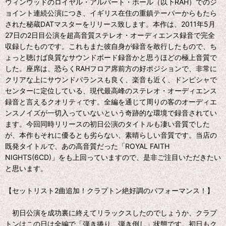
ウィンウッドのロイヤル・アルバート・ホール（以下RAH）でのジ
ョイント連続公演につき、イギリス在住の重鎮テーパーからもたら
された秘蔵DATマスターをリリース致します。本作は、2011年5月
27日の2日目公演を超高音質ステレオ・オーディエンス録音で完全
収録したものです。これもまた彼自身が録音を敢行したもので、ち
ょっと聴けば良質なサウンドボード録音かと思うほどの極上音質で
した。座席は、恐らくRAHフロア席前方の好ポジションで、非常に
クリアな上にサウンドバランスも良く、楽音も近く、ドンピシャで
センターに定位している、現代最高峰のステレオ・オーディエンス
録音と言えるクオリティです。全編を通じて周りの客のオーディエ
ンスノイズが一切入っていないという奇跡的な環境で録音されてい
ます。今回同時リリースの初日公演のタイトルも凄い音質でした
が、本作もそれに優るとも劣らない、素晴らしい音質です。当店の
既発タイトルで、あの高音質だった「ROYAL FAITH
NIGHTS(6CD)」をも上回っていますので、是非ご注目いただきたい
と思います。
【セットリスト2曲追加！クラプトン絶好調のパフォーマンス！】
初日公演を成功裏に終えてリラックスしたのでしょうか、クラプ
トンはこの日は全編で「弾き捲り、弾き倒し」状態です。初日もク