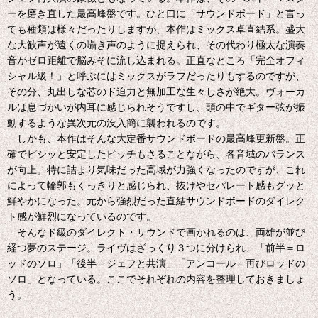
ーを磨き直した最高峰盤です。ひと口に「サウンドボード」と言っ
ても種類は様々だったりしますが、本作はミックス卓直結系。盛大
な大歓声が遠くの囁き声のように捉えられ、その代わり極太な演奏
音がゼロ距離で脳みそに流し込まれる。正直なところ「完全オフィ
シャル級！」と呼ぶにはミックスがラフだったりもするのですが、
その分、丸出しな芯のド迫力と無加工な生々しさが絶大。ヴォーカ
ルは息づかいが内耳に感じられそうですし、頭の中でギター弦が振
動するような異次元の没入簡に襲われるのです。
しかも、本作はそんな大定番サウンドボードの最高峰更新盤。正
確でビシッと安定したピッチもさることながら、各音域のバランス
が向上。特に詰まり気味だった高域が力強くなったのですが、これ
によって輪郭もくっきりと感じられ、抜けやセパレート感もグッと
鮮やかになった。元から強烈だった直結サウンドボードのダイレク
ト感が鮮烈になっているのです。
そんなド級のダイレクト・サウンドで画かれるのは、両雄が並び
経つ夢のステージ。ライヴはざっくり３つに分けられ、「前半＝ロ
ッドのソロ」「後半＝ジェフと共演」「アンコール＝再びロッドの
ソロ」となっている。ここでそれぞれの内容を整理しておきましょ
う。