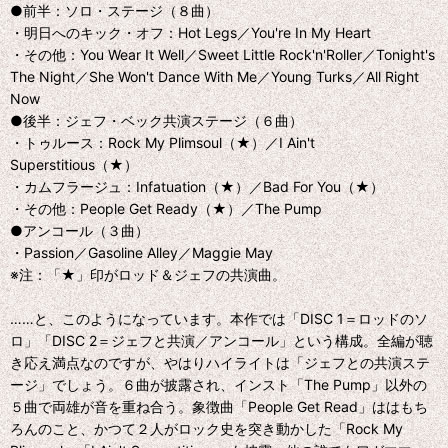
●前半：ソロ・ステージ（８曲）
・明日へのキック・オフ：Hot Legs／You're In My Heart
・その他：You Wear It Well／Sweet Little Rock'n'Roller／Tonight's
The Night／She Won't Dance With Me／Young Turks／All Right
Now
●後半：ジェフ・ベック共演ステージ（６曲）
・トゥルース：Rock My Plimsoul（★）／I Ain't
Superstitious（★）
・カムフラージュ：Infatuation（★）／Bad For You（★）
・その他：People Get Ready（★）／The Pump
●アンコール（３曲）
・Passion／Gasoline Alley／Maggie May
※注：「★」印がロッド＆ジェフの共演曲。
……と、このようになっています。本作では「DISC 1＝ロッドのソ
ロ」「DISC 2＝ジェフと共演／アンコール」という構成。全編が聴
き応え満点なのですが、やはりハイライトは「ジェフとの共演ステ
ージ」でしょう。６曲が披露され、インスト「The Pump」以外の
５曲で両雄が音を重ね合う。象徴曲「People Get Read」ははもち
ろんのこと、かつて２人がロック史を突き動かした「Rock My