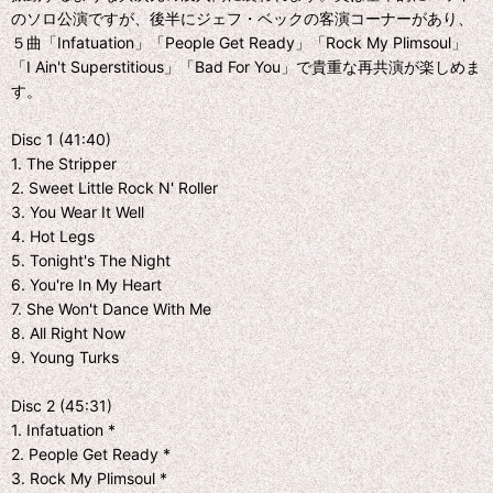
のソロ公演ですが、後半にジェフ・ベックの客演コーナーがあり、
５曲「Infatuation」「People Get Ready」「Rock My Plimsoul」
「I Ain't Superstitious」「Bad For You」で貴重な再共演が楽しめま
す。
Disc 1 (41:40)
1. The Stripper
2. Sweet Little Rock N' Roller
3. You Wear It Well
4. Hot Legs
5. Tonight's The Night
6. You're In My Heart
7. She Won't Dance With Me
8. All Right Now
9. Young Turks
Disc 2 (45:31)
1. Infatuation *
2. People Get Ready *
3. Rock My Plimsoul *