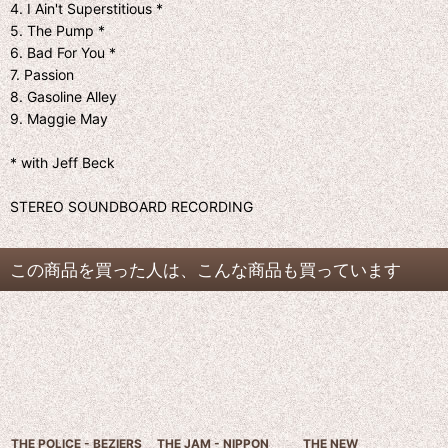
4. I Ain't Superstitious *
5. The Pump *
6. Bad For You *
7. Passion
8. Gasoline Alley
9. Maggie May
* with Jeff Beck
STEREO SOUNDBOARD RECORDING
この商品を買った人は、こんな商品も買っています
THE POLICE - BEZIERS
THE JAM - NIPPON
THE NEW