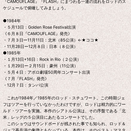
『CAMOUFLAGE』『FLASH』にまつわる一連の流れをロッドのス
ケジュールで俯瞰してみましょう。
●1984年
・５月13日：Golden Rose Festival出演
《６月８日『CAMOUFLAGE』発売》
・７月３日ー11月11日：北米（85公演）←★ココ★
・11月28日ー12月８日：日本（８公演）
●1985年
・１月13日+16日：Rock in Rio（２公演）
・１月29日ー２月15日：豪州（11公演）
・５月４日：アポロ劇場50周年コンサート出演
《７月『FLASH』発売》
・12月７日：タンパ公演
これが1984年／1985年のロッド・スチュワート。この時期ジェ
フはツアーを行っていなかったわけですが、ロッドは精力的にワー
ルド・ツアーを実施。本作のシアトル公演は、その序盤である「北
米」レッグの５公演目にあたるコンサートでした。
このショウはサウンドボードが残された事でも知られ、ロッド＆
ジェフ再共演の象徴ともなっている。本作は、そのベスト・マスタ