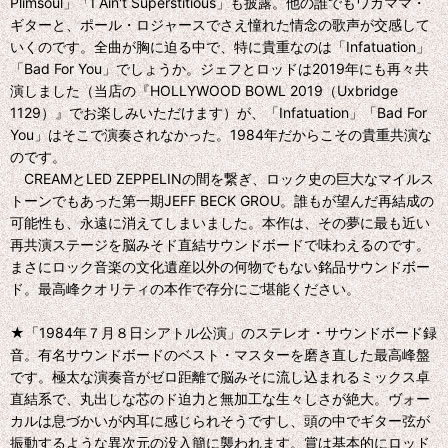
Plimsoul」「I Ain't Superstitious」も披露。他の誰でもワガママ・
ギターと、ポール・ロジャースでさえ憧れた情念の歌声が交感して
いくのです。全曲が胸に迫る中で、特に貴重なのは「Infatuation」
「Bad For You」でしょうか。ジェフとロッドは2019年にも再々共
演しました（当店の『HOLLYWOOD BOWL 2019（Uxbridge
1129）』でお楽しみいただけます）が、「Infatuation」「Bad For
You」はそこで演奏されなかった。1984年だからこその貴重共演な
のです。
CREAMとLED ZEPPELINの間を繋ぎ、ロック史の巨大なマイルス
トーンでもあった第一期JEFF BECK GROU。誰もが望んだ再結成の
可能性も、永遠に消えてしまいました。本作は、その夢に最も近い
再共演ステージを脳みそド直結サウンドボードで味わえるのです。
まさにロック音楽の文化遺産以外の何物でもない銘品サウンドボー
ド。最高峰クオリティの本作で存分にご堪能ください。
★「1984年７月８日シアトル公演」のステレオ・サウンドボード録
音。有名サウンドボードのベスト・マスターを磨き直した最高峰盤
です。極太な演奏音がゼロ距離で脳みそに流し込まれるミックス卓
直結系で、丸出しな芯のド迫力と無加工な生々しさが絶大。ヴォー
カルは息づかいが内耳に感じられそうですし、頭の中でギター弦が
振動するような異次元の没入簡に襲われます。賞は基本的にロッド