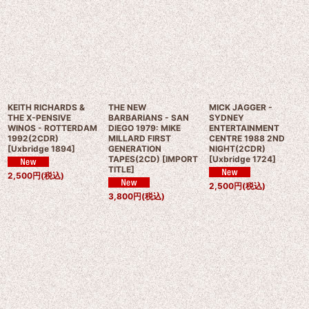
KEITH RICHARDS &
THE NEW
MICK JAGGER -
THE X-PENSIVE
BARBARIANS - SAN
SYDNEY
WINOS - ROTTERDAM
DIEGO 1979: MIKE
ENTERTAINMENT
1992(2CDR)
MILLARD FIRST
CENTRE 1988 2ND
[
Uxbridge 1894
]
GENERATION
NIGHT(2CDR)
TAPES(2CD)
[
IMPORT
[
Uxbridge 1724
]
TITLE
]
2,500
円
(税込)
2,500
円
(税込)
3,800
円
(税込)