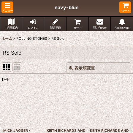
navy-blue
メニュー
カート
ご利用案内
ログイン
新規登録
カート
問い合わせ
Access Map
ホーム
>
ROLLING STONES
>
RS Solo
RS Solo
表示順変更
閉じる
17
件
表示数
:
並び順
:
絞り込む
MICK JAGGER -
KEITH RICHARDS AND
KEITH RICHARDS AND