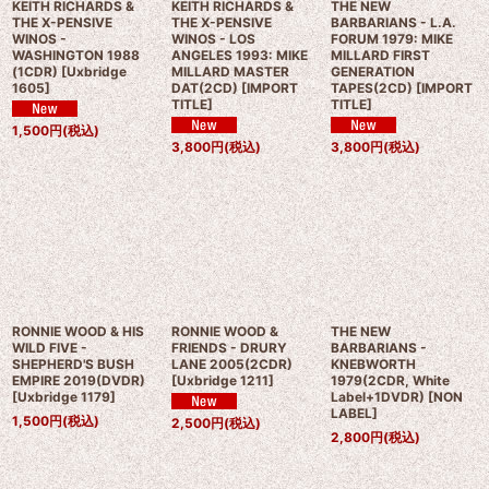
KEITH RICHARDS &
KEITH RICHARDS &
THE NEW
THE X-PENSIVE
THE X-PENSIVE
BARBARIANS - L.A.
WINOS -
WINOS - LOS
FORUM 1979: MIKE
WASHINGTON 1988
ANGELES 1993: MIKE
MILLARD FIRST
(1CDR)
[
Uxbridge
MILLARD MASTER
GENERATION
1605
]
DAT(2CD)
[
IMPORT
TAPES(2CD)
[
IMPORT
TITLE
]
TITLE
]
1,500
円
(税込)
3,800
円
(税込)
3,800
円
(税込)
RONNIE WOOD & HIS
RONNIE WOOD &
THE NEW
WILD FIVE -
FRIENDS - DRURY
BARBARIANS -
SHEPHERD'S BUSH
LANE 2005(2CDR)
KNEBWORTH
EMPIRE 2019(DVDR)
[
Uxbridge 1211
]
1979(2CDR, White
[
Uxbridge 1179
]
Label+1DVDR)
[
NON
LABEL
]
1,500
円
(税込)
2,500
円
(税込)
2,800
円
(税込)