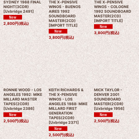
SYDNEY 1988 FINAL
THE X‐PENSIVE
THE X‐PENSIVE
NIGHT(3CDR)
WINOS - BUENOS
WINOS - COLOGNE
[
Uxbridge 2491
]
AIRES 1992
1992 SOUNDBOARD
SOUNDBOARD
MASTER(2CD)
MASTER(2CD)
[
IMPORT TITLE
]
2,800
円
(税込)
[
IMPORT TITLE
]
3,800
円
(税込)
3,800
円
(税込)
RONNIE WOOD - LOS
KEITH RICHARDS &
MICK TAYLOR -
ANGELES 1992: MIKE
THE X-PENSIVE
DENVER 2001
MILLARD MASTER
WINOS - LOS
SOUNDBOARD
TAPES(2CDR)
ANGELES 1988: MIKE
MASTER(2CDR)
[
Uxbridge 2386
]
MILLARD FIRST
[
Uxbridge 1956
]
GENERATION
TAPES(2CDR)
2,500
円
(税込)
2,500
円
(税込)
[
Uxbridge 2371
]
2,500
円
(税込)