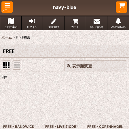
navy-blue
メニュー
カート
ご利用案内
ログイン
新規登録
カート
問い合わせ
Access Map
ホーム
>
F
>
FREE
FREE
表示順変更
閉じる
9
件
表示数
:
並び順
:
絞り込む
FREE - RANDWICK
FREE - LIVE!(1CDR)
FREE - COPENHAGEN