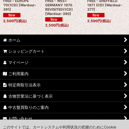
FREE - EUROPE
FREE - WEST
FREE - SHEFFIELD
'70(1CD)
[
Wardour-
GERMANY 1970
1971 (CD)
[
Wardour-
391
]
REVISITED(1CD)
377
]
[
Wardour-390
]
2,500
円
(税込)
2,500
円
(税込)
2,500
円
(税込)
ホーム
ショッピングカート
マイページ
ご利用案内
特定商取引法表示
古物営業法に基づく表示
中古盤買取りのご案内
お問い合わせ
このサイトでは、カートシステムや利用状況の把握のためにCookie