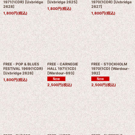
1971(1CDR)
[
Uxbridge
[
Uxbridge 2625
]
1970(1CDR)
[
Uxbridge
2628
]
2627
]
1,800
円
(税込)
1,800
円
(税込)
1,800
円
(税込)
FREE - POP & BLUES
FREE - CARNEGIE
FREE - STOCKHOLM
FESTIVAL 1969(1CDR)
HALL 1971(1CD)
1970(1CD)
[
Wardour-
[
Uxbridge 2626
]
[
Wardour-693
]
392
]
1,800
円
(税込)
2,500
円
(税込)
2,500
円
(税込)